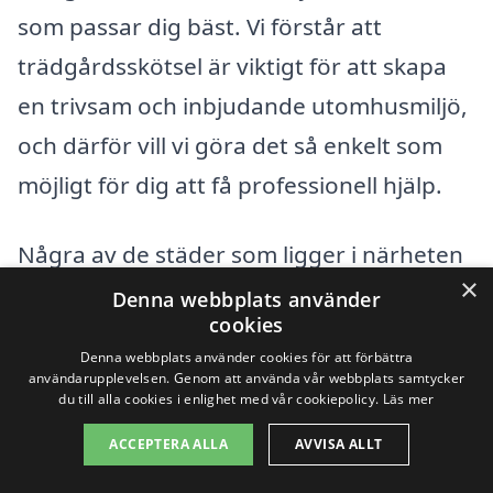
som passar dig bäst. Vi förstår att
trädgårdsskötsel är viktigt för att skapa
en trivsam och inbjudande utomhusmiljö,
och därför vill vi göra det så enkelt som
möjligt för dig att få professionell hjälp.
Några av de städer som ligger i närheten
×
av Arnö och där du kan söka efter
Denna webbplats använder
cookies
trädgårdshjälp inkluderar:
Denna webbplats använder cookies för att förbättra
användarupplevelsen. Genom att använda vår webbplats samtycker
Nyköping
du till alla cookies i enlighet med vår cookiepolicy.
Läs mer
ACCEPTERA ALLA
AVVISA ALLT
Oxelösund