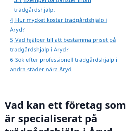
trädgårdshjälp:
4
Hur mycket kostar trädgårdshjälp i
Åryd?
5
Vad hjälper till att bestämma priset på
trädgårdshjälp i Åryd?
6
Sök efter professionell trädgårdshjälp i
andra städer nära Åryd
Vad kan ett företag som
är specialiserat på