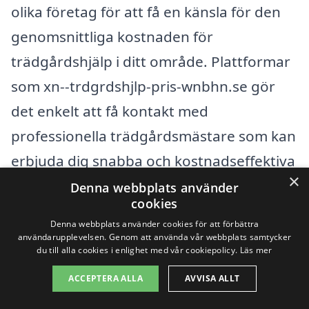
olika företag för att få en känsla för den
genomsnittliga kostnaden för
trädgårdshjälp i ditt område. Plattformar
som xn--trdgrdshjlp-pris-wnbhn.se gör
det enkelt att få kontakt med
professionella trädgårdsmästare som kan
erbjuda dig snabba och kostnadseffektiva
×
erbjudanden anpassade efter dina behov.
Denna webbplats använder
cookies
Denna webbplats använder cookies för att förbättra
Få 3 erbjudanden, gratis och utan
användarupplevelsen. Genom att använda vår webbplats samtycker
du till alla cookies i enlighet med vår cookiepolicy.
Läs mer
förpliktelser
ACCEPTERA ALLA
AVVISA ALLT