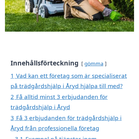
Innehållsförteckning
gömma
1
Vad kan ett företag som är specialiserat
på trädgårdshjälp i Åryd hjälpa till med?
2
Få alltid minst 3 erbjudanden för
trädgårdshjälp i Åryd
3
Få 3 erbjudanden för trädgårdshjälp i
Åryd från professionella företag
3.1
Exempel på tjänster inom