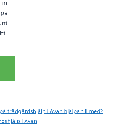
 in
apa
unt
itt
på trädgårdshjälp i Avan hjälpa till med?
rdshjälp i Avan