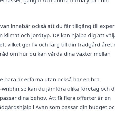
errasser, gångar och andra hårda ytor i din
Avan innebär också att du får tillgång till exper
klimat och jordtyp. De kan hjälpa dig att välj
 vilket ger liv och färg till din trädgård året 
 råd om hur du kan vårda dina växter mellan
nte bara är erfarna utan också har en bra
-wnbhn.se kan du jämföra olika företag och 
 passar dina behov. Att få flera offerter är en
rädgårdshjälp i Avan som passar din budget o