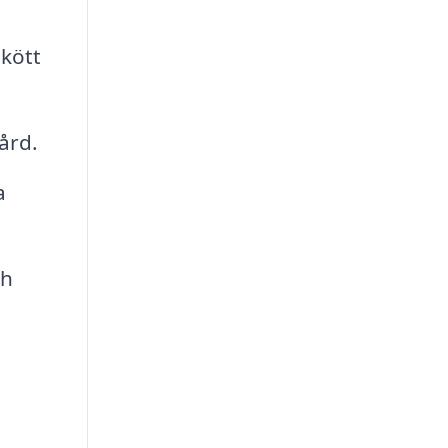
kött
ård.
a
ch