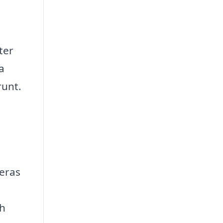
ter
a
runt.
deras
ch