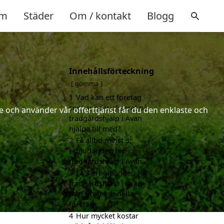
m
Städer
Om / kontakt
Blogg
Innehållsförteckning
gömma
1
Vad kan ett företag
som är specialiserat på
 och använder vår offerttjänst får du den enklaste och
trädgårdshjälp i Avan
hjälpa till med?
2
Få alltid minst 3
erbjudanden för
trädgårdshjälp i Avan
3
Få 3 erbjudanden för
trädgårdshjälp i Avan
från professionella
företag
4
Hur mycket kostar