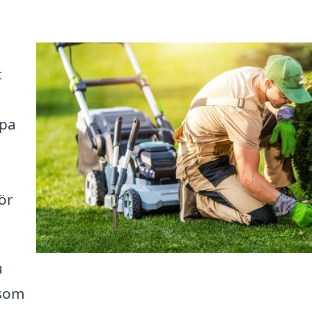
t
lpa
ör
u
 som