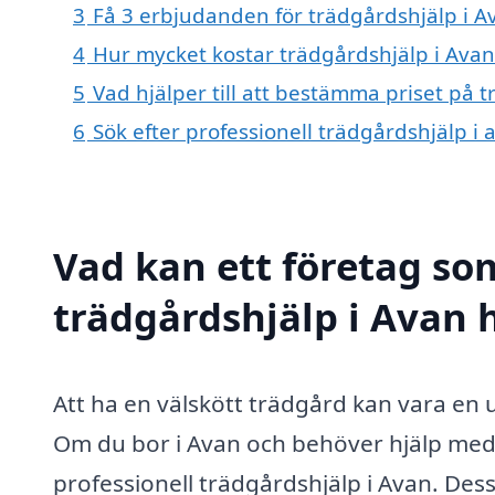
3
Få 3 erbjudanden för trädgårdshjälp i Av
4
Hur mycket kostar trädgårdshjälp i Avan
5
Vad hjälper till att bestämma priset på 
6
Sök efter professionell trädgårdshjälp i
Vad kan ett företag som
trädgårdshjälp i Avan h
Att ha en välskött trädgård kan vara en u
Om du bor i Avan och behöver hjälp med 
professionell trädgårdshjälp i Avan. Des