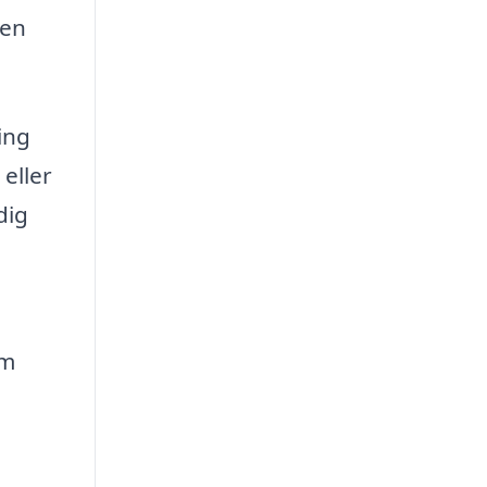
 en
ing
eller
dig
om