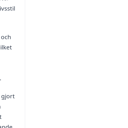
vsstil
g och
ilket
.
 gjort
n
t
rande