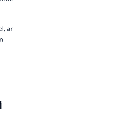
l, är
in
i