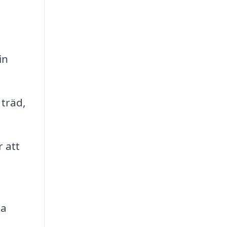
in
 träd,
 att
na