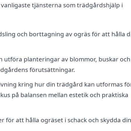
e vanligaste tjänsterna som trädgårdshjälp i
sling och borttagning av ogräs för att hålla d
h utföra planteringar av blommor, buskar och
ädgårdens förutsättningar.
ivning kring hur din trädgård kan utformas för
okus på balansen mellan estetik och praktiska
r för att hålla ogräset i schack och skydda di