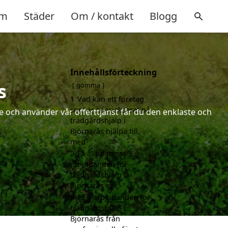
m
Städer
Om / kontakt
Blogg
Innehållsförteckning
s
gömma
1
Vad kan ett företag
som är specialiserat på
 och använder vår offerttjänst får du den enklaste och
trädgårdshjälp i
Björnarås hjälpa till
med?
2
Få alltid minst 3
erbjudanden för
trädgårdshjälp i
Björnarås
3
Få 3 erbjudanden för
trädgårdshjälp i
Björnarås från