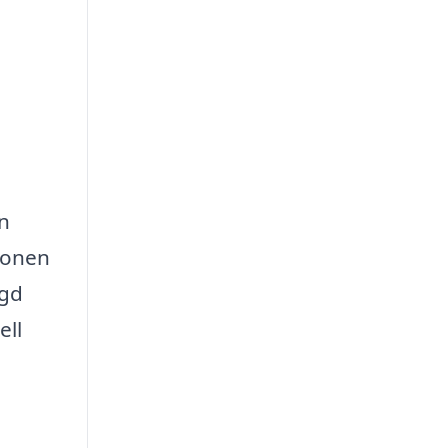
n
sonen
ngd
ell