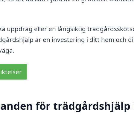
 uppdrag eller en långsiktig trädgårdsskötse
dgårdshjälp är en investering i ditt hem och d
rväga.
iktelser
danden för trädgårdshjälp 