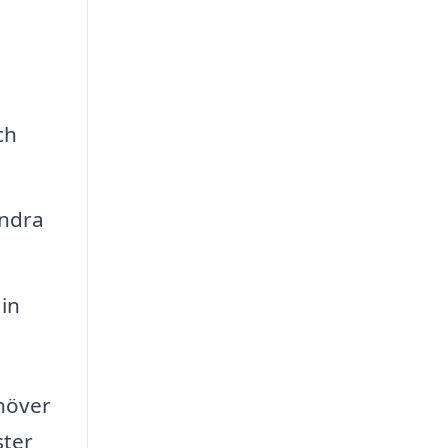
ch
andra
in
ehöver
ster