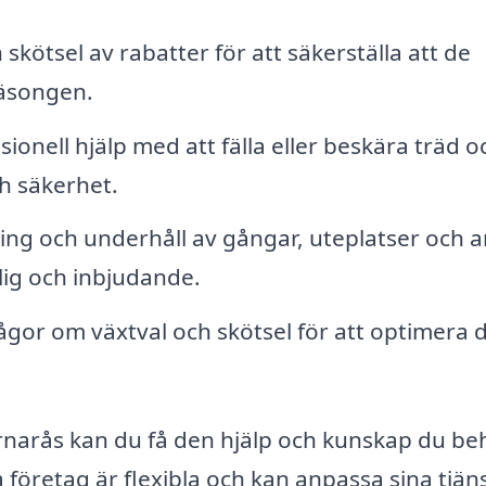
kötsel av rabatter för att säkerställa att de
säsongen.
ionell hjälp med att fälla eller beskära träd o
ch säkerhet.
ng och underhåll av gångar, uteplatser och 
tlig och inbjudande.
ågor om växtval och skötsel för att optimera d
örnarås kan du få den hjälp och kunskap du b
 företag är flexibla och kan anpassa sina tjän