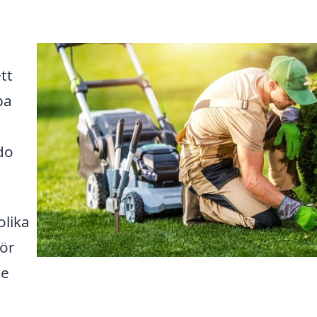
tt
pa
do
olika
för
de