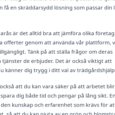
an få en skräddarsydd lösning som passar din li
arås är det alltid bra att jämföra olika företa
a offerter genom att använda vår plattform, v
illgängligt. Tänk på att ställa frågor om deras
 tjänster de erbjuder. Det är också viktigt att
du känner dig trygg i ditt val av trädgårdshjälp
 också att du kan vara säker på att arbetet blir
 spara dig både tid och pengar på lång sikt. E
r den kunskap och erfarenhet som krävs för at
t, så att du kan njuta av en grön och blomst