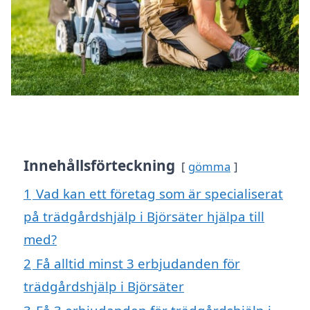
Innehållsförteckning
gömma
1
Vad kan ett företag som är specialiserat
på trädgårdshjälp i Björsäter hjälpa till
med?
2
Få alltid minst 3 erbjudanden för
trädgårdshjälp i Björsäter