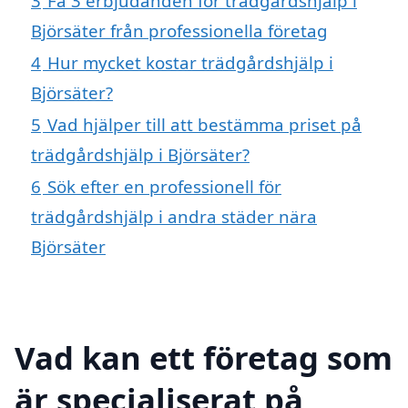
3
Få 3 erbjudanden för trädgårdshjälp i
Björsäter från professionella företag
4
Hur mycket kostar trädgårdshjälp i
Björsäter?
5
Vad hjälper till att bestämma priset på
trädgårdshjälp i Björsäter?
6
Sök efter en professionell för
trädgårdshjälp i andra städer nära
Björsäter
Vad kan ett företag som
är specialiserat på