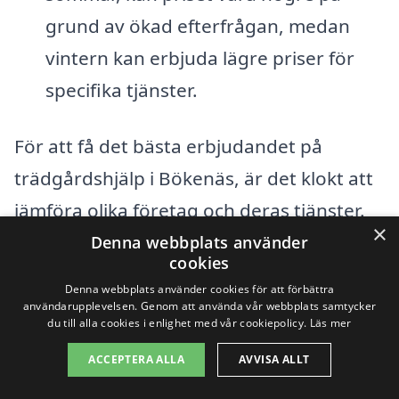
grund av ökad efterfrågan, medan
vintern kan erbjuda lägre priser för
specifika tjänster.
För att få det bästa erbjudandet på
trädgårdshjälp i Bökenäs, är det klokt att
jämföra olika företag och deras tjänster.
×
Genom att använda plattformar som vår,
Denna webbplats använder
cookies
kan du enkelt begära flera offerter och
Denna webbplats använder cookies för att förbättra
hitta det företag som bäst passar dina
användarupplevelsen. Genom att använda vår webbplats samtycker
du till alla cookies i enlighet med vår cookiepolicy.
Läs mer
behov och din budget. Se alltid till att
ACCEPTERA ALLA
AVVISA ALLT
kontrollera referenser och tidigare arbete