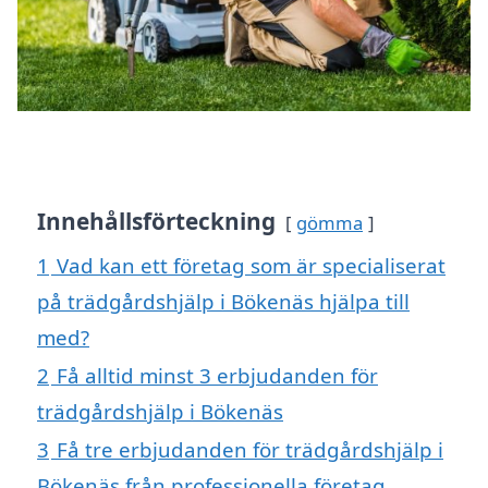
Innehållsförteckning
gömma
1
Vad kan ett företag som är specialiserat
på trädgårdshjälp i Bökenäs hjälpa till
med?
2
Få alltid minst 3 erbjudanden för
trädgårdshjälp i Bökenäs
3
Få tre erbjudanden för trädgårdshjälp i
Bökenäs från professionella företag