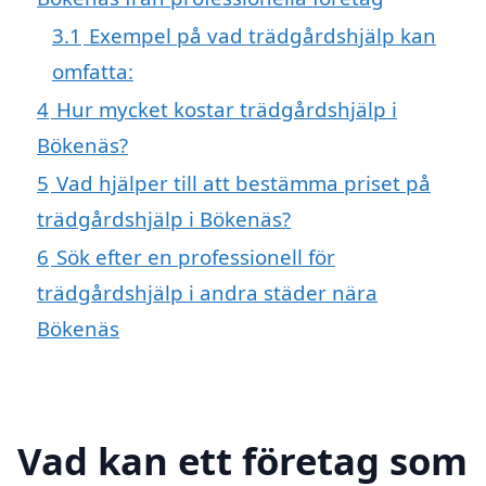
3.1
Exempel på vad trädgårdshjälp kan
omfatta:
4
Hur mycket kostar trädgårdshjälp i
Bökenäs?
5
Vad hjälper till att bestämma priset på
trädgårdshjälp i Bökenäs?
6
Sök efter en professionell för
trädgårdshjälp i andra städer nära
Bökenäs
Vad kan ett företag som