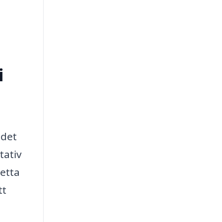
i
 det
tativ
Detta
tt