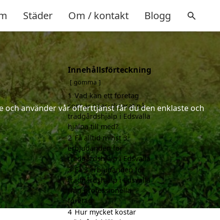
m
Städer
Om / kontakt
Blogg
Innehållsförteckning
gömma
1
Vad kan ett företag
som är specialiserat på
 och använder vår offerttjänst får du den enklaste och
trädgårdshjälp i Edsvalla
hjälpa till med?
2
Få alltid minst 3
erbjudanden för
trädgårdshjälp i Edsvalla
3
Få 3 erbjudanden för
trädgårdshjälp i Edsvalla
från professionella
företag
4
Hur mycket kostar