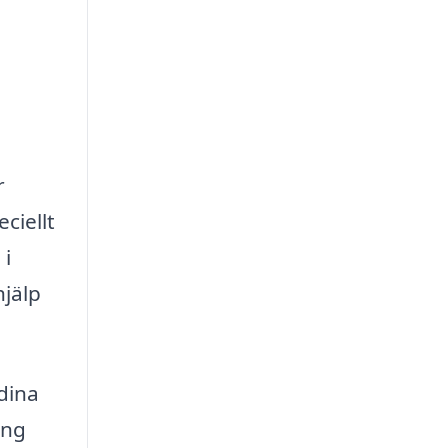
r
ciellt
 i
hjälp
dina
ing