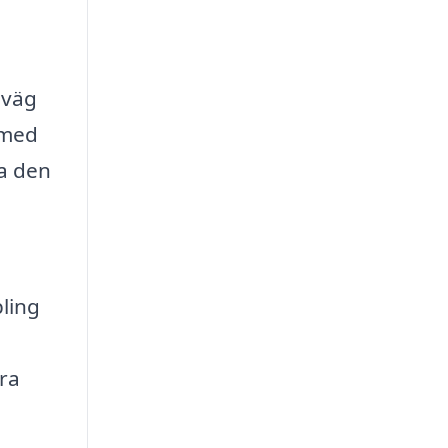
 väg
 med
ta den
pling
h
ära