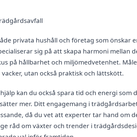
trädgårdsavfall
 både privata hushåll och företag som önskar 
ecialiserar sig på att skapa harmoni mellan d
kus på hållbarhet och miljömedvetenhet. Måle
vacker, utan också praktisk och lättskött.
shjälp kan du också spara tid och energi som 
esätter mer. Ditt engagemang i trädgårdsarbe
essande, då du vet att experter tar hand om d
ge råd om växter och trender i trädgårdsdesi
erade val inför framtiden.