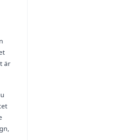
en
et
t är
du
tet
e
gn,