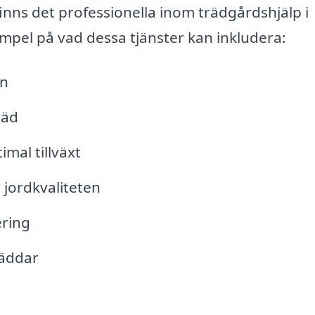
nns det professionella inom trädgårdshjälp i
mpel på vad dessa tjänster kan inkludera:
an
räd
mal tillväxt
 jordkvaliteten
ring
bäddar