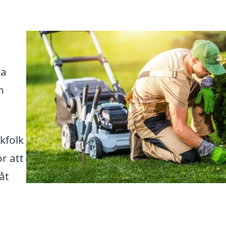
ta
n
kfolk
r att
åt