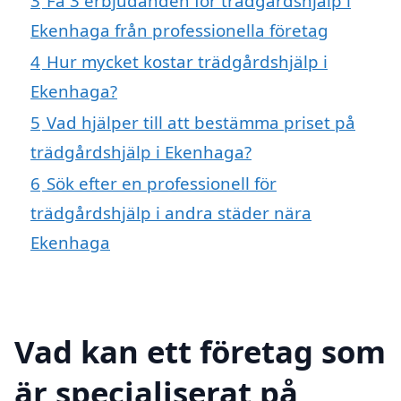
3
Få 3 erbjudanden för trädgårdshjälp i
Ekenhaga från professionella företag
4
Hur mycket kostar trädgårdshjälp i
Ekenhaga?
5
Vad hjälper till att bestämma priset på
trädgårdshjälp i Ekenhaga?
6
Sök efter en professionell för
trädgårdshjälp i andra städer nära
Ekenhaga
Vad kan ett företag som
är specialiserat på