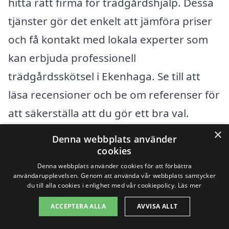
hitta rätt firma för trädgårdshjälp. Dessa
tjänster gör det enkelt att jämföra priser
och få kontakt med lokala experter som
kan erbjuda professionell
trädgårdsskötsel i Ekenhaga. Se till att
läsa recensioner och be om referenser för
att säkerställa att du gör ett bra val.
×
Denna webbplats använder
Få 3 erbjudanden, gratis och utan
cookies
förpliktelser
Denna webbplats använder cookies för att förbättra
användarupplevelsen. Genom att använda vår webbplats samtycker
du till alla cookies i enlighet med vår cookiepolicy.
Läs mer
ACCEPTERA ALLA
AVVISA ALLT
Sök efter en