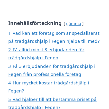
Innehållsförteckning
gömma
1
Vad kan ett företag som är specialiserat
på trädgårdshjälp i Fegen hjälpa till med?
2
Få alltid minst 3 erbjudanden för
trädgårdshjälp i Fegen
3
Få 3 erbjudanden för trädgårdshjälp i
Fegen från professionella företag
4
Hur mycket kostar trädgårdshjälp i
Fegen?
5
Vad hjälper till att bestämma priset på
trädgårdshjälp i Fegen?