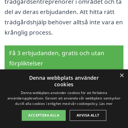
trädgårdsentreprenörer i området och ta
del av deras erbjudanden. Att hitta rätt
trädgårdshjälp behöver alltså inte vara en
krånglig process.
Få 3 erbjudanden, gratis och utan
förpliktelser
×
Denna webbplats använder
cookies
Sök efter en
Denna webbplats använder cookies för att förbättra
användarupplevelsen. Genom att använda vår webbplats samtycker
du till alla cookies i enlighet med vår cookiepolicy.
Läs mer
professionell för
ACCEPTERA ALLA
AVVISA ALLT
trädgårdshjälp i andra