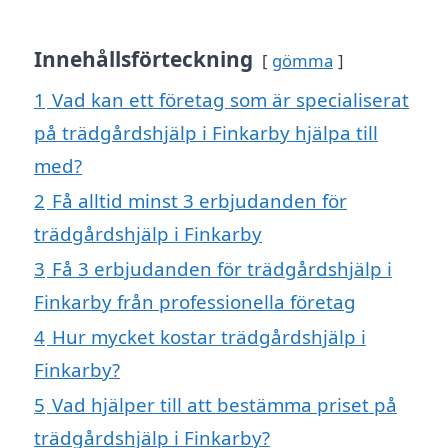
Innehållsförteckning
gömma
1
Vad kan ett företag som är specialiserat
på trädgårdshjälp i Finkarby hjälpa till
med?
2
Få alltid minst 3 erbjudanden för
trädgårdshjälp i Finkarby
3
Få 3 erbjudanden för trädgårdshjälp i
Finkarby från professionella företag
4
Hur mycket kostar trädgårdshjälp i
Finkarby?
5
Vad hjälper till att bestämma priset på
trädgårdshjälp i Finkarby?