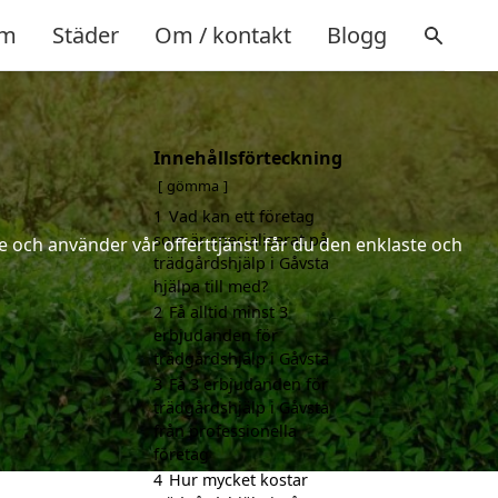
m
Städer
Om / kontakt
Blogg
Innehållsförteckning
gömma
1
Vad kan ett företag
som är specialiserat på
 och använder vår offerttjänst får du den enklaste och
trädgårdshjälp i Gåvsta
hjälpa till med?
2
Få alltid minst 3
erbjudanden för
trädgårdshjälp i Gåvsta
3
Få 3 erbjudanden för
trädgårdshjälp i Gåvsta
från professionella
företag
4
Hur mycket kostar