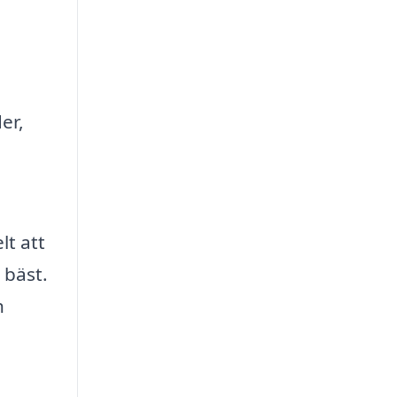
er,
lt att
 bäst.
h