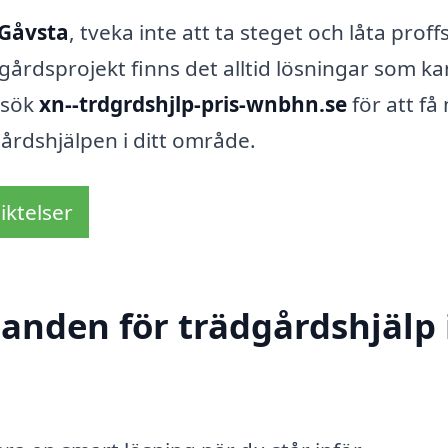
 Gåvsta
, tveka inte att ta steget och låta proff
dgårdsprojekt finns det alltid lösningar som ka
esök
xn--trdgrdshjlp-pris-wnbhn.se
för att få
årdshjälpen i ditt område.
iktelser
danden för trädgårdshjälp 