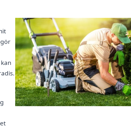
mit
 gör
 kan
radis.
ng
et