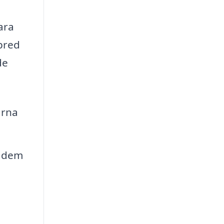
ara
bred
de
arna
a dem