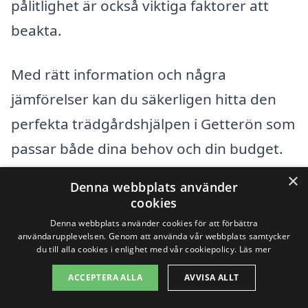
pålitlighet är också viktiga faktorer att
beakta.
Med rätt information och några
jämförelser kan du säkerligen hitta den
perfekta trädgårdshjälpen i Getterön som
passar både dina behov och din budget.
×
Denna webbplats använder
Få 3 erbjudanden, gratis och utan
cookies
förpliktelser
Denna webbplats använder cookies för att förbättra
användarupplevelsen. Genom att använda vår webbplats samtycker
du till alla cookies i enlighet med vår cookiepolicy.
Läs mer
ACCEPTERA ALLA
AVVISA ALLT
Sök efter en