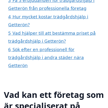
3
Få 3 erbjudanden för trädgårdshjälp i
Getterön från professionella företag
4
Hur mycket kostar trädgårdshjälp i
Getterön?
5
Vad hjälper till att bestämma priset på
trädgårdshjälp i Getterön?
6
Sök efter en professionell för
trädgårdshjälp i andra städer nära
Getterön
Vad kan ett företag som
är specialiserat på