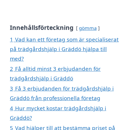
Innehållsförteckning
gömma
1
Vad kan ett företag som är specialiserat
på trädgårdshjälp i Gräddö hjälpa till
med?
2
Få alltid minst 3 erbjudanden för
trädgårdshjälp i Gräddö
3
Få 3 erbjudanden för trädgårdshjälp i
Gräddö från professionella företag
4
Hur mycket kostar trädgårdshjälp i
Gräddö?
5
Vad hjälper till att bestämma priset på