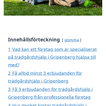
Innehållsförteckning
gömma
1
Vad kan ett företag som är specialiserat
på trädgårdshjälp i Gripenberg hjälpa till
med?
2
Få alltid minst 3 erbjudanden för
trädgårdshjälp i Gripenberg
3
Få 3 erbjudanden för trädgårdshjälp i
Gripenberg från professionella företag
4
Hur mycket kostar trädgårdshjälp i