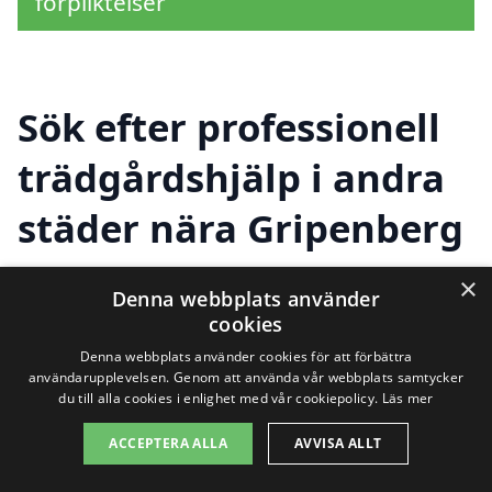
förpliktelser
Sök efter professionell
trädgårdshjälp i andra
städer nära Gripenberg
×
Denna webbplats använder
Att hitta rätt trädgårdshjälp i Gripenberg
cookies
kan göra stor skillnad för din trädgård.
Denna webbplats använder cookies för att förbättra
användarupplevelsen. Genom att använda vår webbplats samtycker
Men ibland kan det vara en bra idé att
du till alla cookies i enlighet med vår cookiepolicy.
Läs mer
överväga hjälp från omgivande städer för
ACCEPTERA ALLA
AVVISA ALLT
att få ett bredare utbud av tjänster och