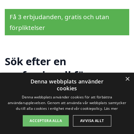
Få 3 erbjudanden, gratis och utan
förpliktelser
Sök efter en
professionell för
×
Denna webbplats använder
trädgårdshjälp i andra
cookies
Denna webbplats använder cookies för att förbättra
städer nära Gyttorp
användarupplevelsen. Genom att använda vår webbplats samtycker
du till alla cookies i enlighet med vår cookiepolicy.
Läs mer
ACCEPTERA ALLA
AVVISA ALLT
Att hitta rätt trädgårdshjälp i Gyttorp