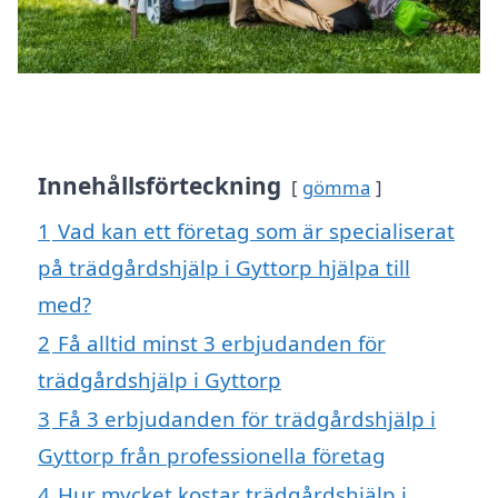
Innehållsförteckning
gömma
1
Vad kan ett företag som är specialiserat
på trädgårdshjälp i Gyttorp hjälpa till
med?
2
Få alltid minst 3 erbjudanden för
trädgårdshjälp i Gyttorp
3
Få 3 erbjudanden för trädgårdshjälp i
Gyttorp från professionella företag
4
Hur mycket kostar trädgårdshjälp i