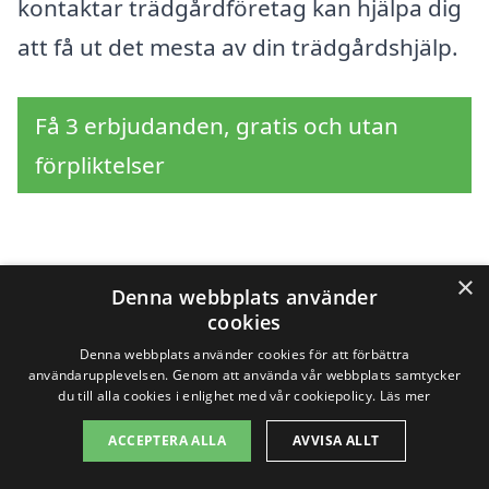
kontaktar trädgårdföretag kan hjälpa dig
att få ut det mesta av din trädgårdshjälp.
Få 3 erbjudanden, gratis och utan
förpliktelser
Sök efter en
×
Denna webbplats använder
cookies
professionell för
Denna webbplats använder cookies för att förbättra
trädgårdshjälp i andra
användarupplevelsen. Genom att använda vår webbplats samtycker
du till alla cookies i enlighet med vår cookiepolicy.
Läs mer
städer nära Härad
ACCEPTERA ALLA
AVVISA ALLT