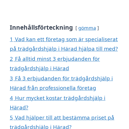
Innehållsförteckning
gömma
1
Vad kan ett företag som är specialiserat
på trädgårdshjälp i Härad hjälpa till med?
2
Få alltid minst 3 erbjudanden för
trädgårdshjälp i Härad
3
Få 3 erbjudanden för trädgårdshjälp i
Härad från professionella företag
4
Hur mycket kostar trädgårdshjälp i
Härad?
5
Vad hjälper till att bestämma priset på
trädgårdshjälp i Härad?