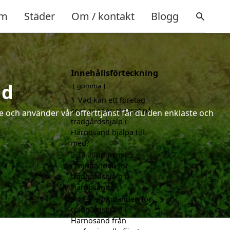
m
Städer
Om / kontakt
Blogg
Innehållsförteckning
nd
gömma
1
Vad kan ett företag
som är specialiserat på
 och använder vår offerttjänst får du den enklaste och
trädgårdshjälp i
Härnösand hjälpa till
med?
2
Få alltid minst 3
erbjudanden för
trädgårdshjälp i
Härnösand
3
Få 3 erbjudanden för
trädgårdshjälp i
Härnösand från