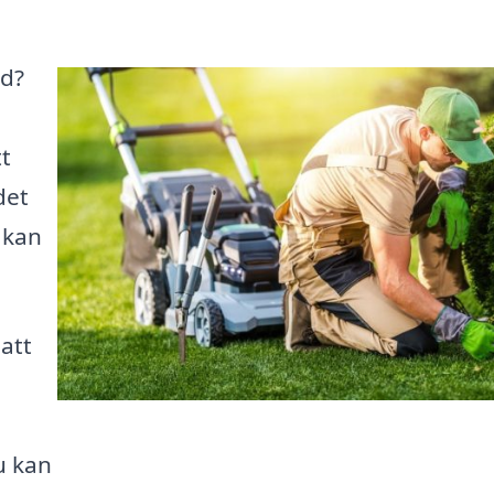
nd?
t
det
 kan
 att
u kan