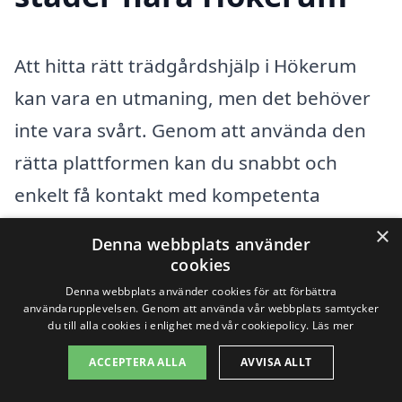
Att hitta rätt trädgårdshjälp i Hökerum
kan vara en utmaning, men det behöver
inte vara svårt. Genom att använda den
rätta plattformen kan du snabbt och
enkelt få kontakt med kompetenta
trädgårdsföretag i området. Vår hemsida,
×
Denna webbplats använder
xn--trdgrdshjlp-pris-wnbhn.se, gör det
cookies
möjligt för dig att jämföra olika företag
Denna webbplats använder cookies för att förbättra
användarupplevelsen. Genom att använda vår webbplats samtycker
och deras erbjudanden. Här kan du få
du till alla cookies i enlighet med vår cookiepolicy.
Läs mer
flera erbjudanden och välja det som
ACCEPTERA ALLA
AVVISA ALLT
passar din trädgård och din budget bäst.