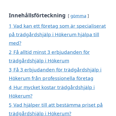
Innehållsförteckning
gömma
1
Vad kan ett företag som är specialiserat
på trädgårdshjälp i Hökerum hjälpa till
med?
2
Få alltid minst 3 erbjudanden för
trädgårdshjälp i Hökerum
3
Få 3 erbjudanden för trädgårdshjälp i
Hökerum från professionella företag
4
Hur mycket kostar trädgårdshjälp i
Hökerum?
5
Vad hjälper till att bestämma priset på
trädgårdshjälp i Hökerum?