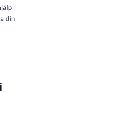
hjälp
ga din
i