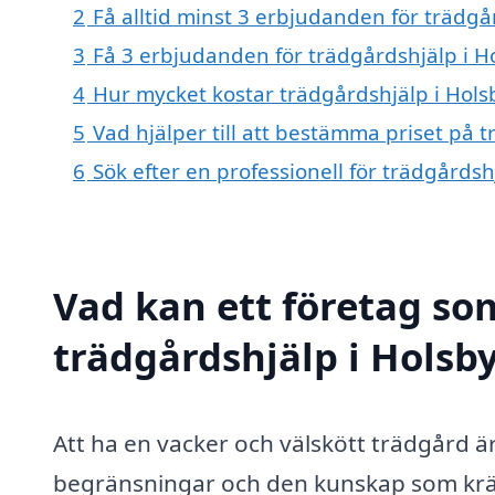
2
Få alltid minst 3 erbjudanden för trädg
3
Få 3 erbjudanden för trädgårdshjälp i H
4
Hur mycket kostar trädgårdshjälp i Hol
5
Vad hjälper till att bestämma priset på 
6
Sök efter en professionell för trädgårds
Vad kan ett företag som
trädgårdshjälp i Holsb
Att ha en vacker och välskött trädgård
begränsningar och den kunskap som kräv