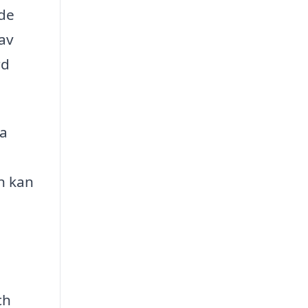
 de
 av
rd
sa
nn kan
ch