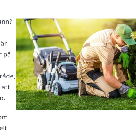
unn?
 är
r på
mråde,
 att
ö.
som
elt