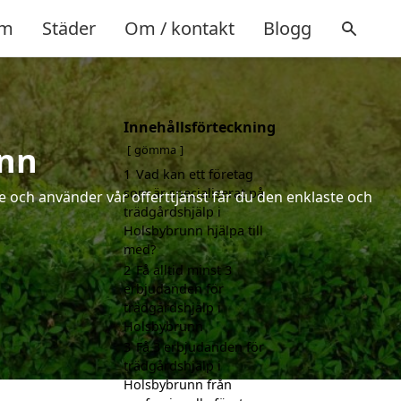
m
Städer
Om / kontakt
Blogg
Innehållsförteckning
unn
gömma
1
Vad kan ett företag
som är specialiserat på
 och använder vår offerttjänst får du den enklaste och
trädgårdshjälp i
Holsbybrunn hjälpa till
med?
2
Få alltid minst 3
erbjudanden för
trädgårdshjälp i
Holsbybrunn
3
Få 3 erbjudanden för
trädgårdshjälp i
Holsbybrunn från