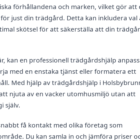
tiska förhållandena och marken, vilket gör att
ör just din trädgård. Detta kan inkludera val
imal skötsel för att säkerställa att din trädgå
 är, kan en professionell trädgårdshjälp anpas
rja med en enstaka tjänst eller formatera ett
håll. Med hjälp av trädgårdshjälp i Holsbybru
 att njuta av en vacker utomhusmiljö utan att
 själv.
snabbt få kontakt med olika företag som
t område. Du kan samla in och jämföra priser o