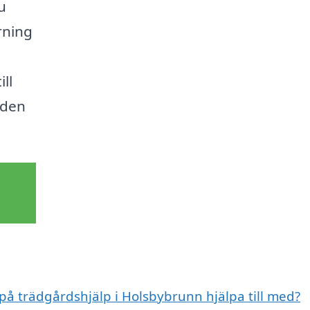
u
rning
ll
 den
 på trädgårdshjälp i Holsbybrunn hjälpa till med?