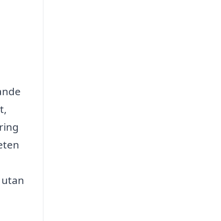
vande
t,
ring
eten
 utan