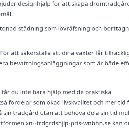
juder designhjälp för att skapa drömträdgår
emål.
onad städning som lövräfsning och borttagn
För att säkerställa att dina växter får tillräckli
lera bevattningsanläggningar som är både eff
a
får du inte bara hjälp med de praktiska
å fördelar som ökad livskvalitet och mer tid 
 sin trädgård utan att behöva dela sin tid me
tformen xn--trdgrdshjlp-pris-wnbhn.se kan d