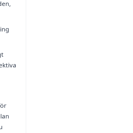
den,
ing
gt
ektiva
för
llan
u