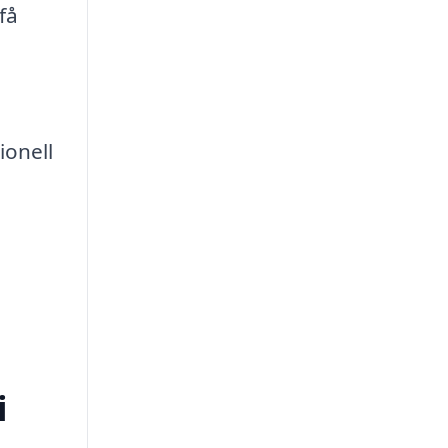
få
a
ionell
i