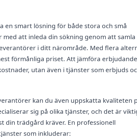
ara en smart lösning för både stora och små
ar med att inleda din sökning genom att samla 
leverantörer i ditt närområde. Med flera alter
 mest förmånliga priset. Att jämföra erbjudand
i kostnader, utan även i tjänster som erbjuds o
everantörer kan du även uppskatta kvaliteten 
aliserar sig på olika tjänster, och det är vikti
 din trädgård kräver. En professionell
tjänster som inkluderar: