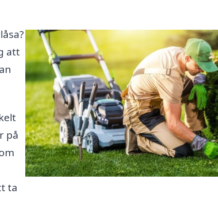
rlåsa?
g att
kan
kelt
r på
 om
t ta