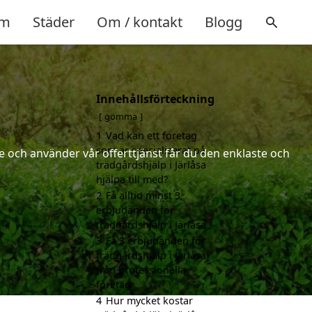
m
Städer
Om / kontakt
Blogg
Innehållsförteckning
gömma
1
Vad kan ett företag
som är specialiserat på
 och använder vår offerttjänst får du den enklaste och
trädgårdshjälp i Järlåsa
hjälpa till med?
2
Få alltid minst 3
erbjudanden för
trädgårdshjälp i Järlåsa
3
Få 3 erbjudanden för
trädgårdshjälp i Järlåsa
från professionella
företag
4
Hur mycket kostar