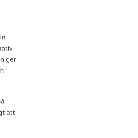
in
nativ
en ger
ch
på
gt att