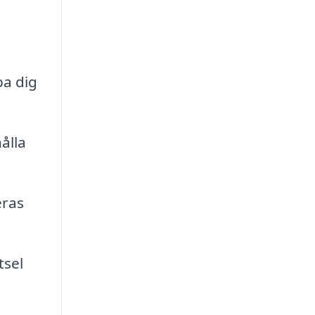
pa dig
ålla
eras
tsel