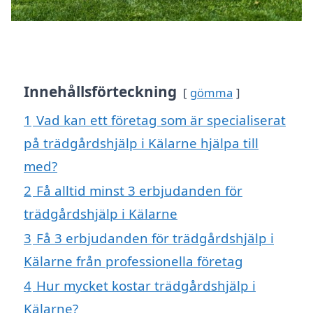
Innehållsförteckning
gömma
1
Vad kan ett företag som är specialiserat
på trädgårdshjälp i Kälarne hjälpa till
med?
2
Få alltid minst 3 erbjudanden för
trädgårdshjälp i Kälarne
3
Få 3 erbjudanden för trädgårdshjälp i
Kälarne från professionella företag
4
Hur mycket kostar trädgårdshjälp i
Kälarne?