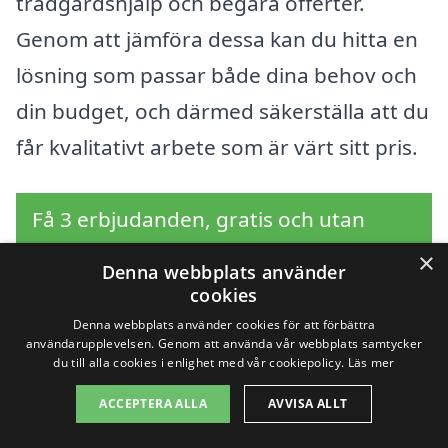
trädgårdshjälp och begära offerter.
Genom att jämföra dessa kan du hitta en
lösning som passar både dina behov och
din budget, och därmed säkerställa att du
får kvalitativt arbete som är värt sitt pris.
Få 3 erbjudanden, gratis och utan
förpliktelser
×
Denna webbplats använder
cookies
Denna webbplats använder cookies för att förbättra
användarupplevelsen. Genom att använda vår webbplats samtycker
Sök efter en
du till alla cookies i enlighet med vår cookiepolicy.
Läs mer
professionell för
ACCEPTERA ALLA
AVVISA ALLT