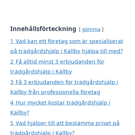
Innehållsförteckning
gömma
1
Vad kan ett företag som är specialiserat
på trädgårdshjälp i Källby hjälpa till med?
2
Få alltid minst 3 erbjudanden för
trädgårdshjälp i Källby
3
Få 3 erbjudanden för trädgårdshjälp i
Källby från professionella företag
4
Hur mycket kostar trädgårdshjälp i
Källby?
5
Vad hjälper till att bestämma priset på
trädgårdshjälp i Källby?