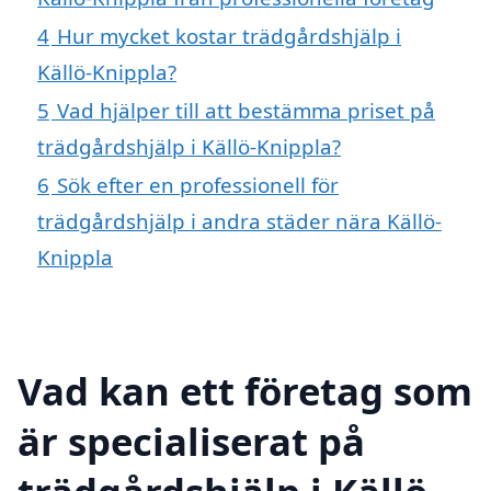
4
Hur mycket kostar trädgårdshjälp i
Källö-Knippla?
5
Vad hjälper till att bestämma priset på
trädgårdshjälp i Källö-Knippla?
6
Sök efter en professionell för
trädgårdshjälp i andra städer nära Källö-
Knippla
Vad kan ett företag som
är specialiserat på