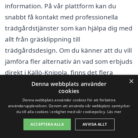
information. På vår plattform kan du
snabbt få kontakt med professionella
trädgårdstjänster som kan hjälpa dig med
allt från gräsklippning till
trädgårdsdesign. Om du känner att du vill
jämföra fler alternativ än vad som erbjuds
direkt i Källö-Knippla, finns det flera
×
närliggande städer där du också kan söka
Denna webbplats använder
cookies
hjälp. Öckerö kommun har många duktiga
Denna webbplats använder cookies för att förbättra
trädgårdsmästare och företag som är
användarupplevelsen. Genom att använda vår webbplats samtycker
du till alla cookies i enlighet med vår cookiepolicy.
Läs mer
redo att erbjuda sina tjänster.
ACCEPTERA ALLA
AVVISA ALLT
Några av de omkringliggande städerna