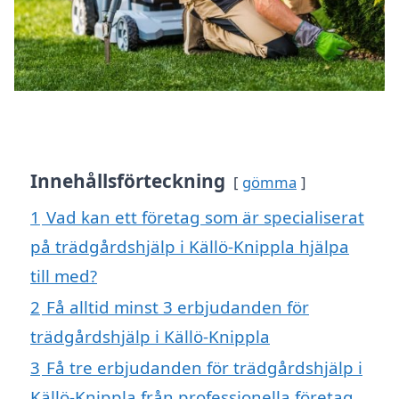
Innehållsförteckning
gömma
1
Vad kan ett företag som är specialiserat
på trädgårdshjälp i Källö-Knippla hjälpa
till med?
2
Få alltid minst 3 erbjudanden för
trädgårdshjälp i Källö-Knippla
3
Få tre erbjudanden för trädgårdshjälp i
Källö-Knippla från professionella företag