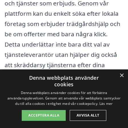
och tjänster som erbjuds. Genom vår
plattform kan du enkelt söka efter lokala
företag som erbjuder trädgårdshjälp och
be om offerter med bara några klick.
Detta underlättar inte bara ditt val av
tjänsteleverantör utan hjälper dig också
att skräddarsy tjänsterna efter dina
×
specifika behov och budget.
Denna webbplats använder
cookies
Att välja rätt
trädgårdshjälp i Kalvsund
Denna webbplats använder cookies för att förbättra
användarupplevelsen. Genom att använda vår webbplats samtycker
kan göra en stor skillnad för din trädgårds
du till alla cookies i enlighet med vår cookiepolicy.
Läs mer
utseende och hälsa. En välskött trädgård
ACCEPTERA ALLA
AVVISA ALLT
kan både öka värdet på din fastighet och