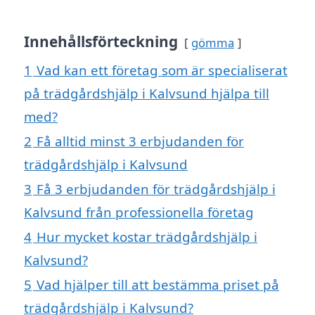
Innehållsförteckning
gömma
1
Vad kan ett företag som är specialiserat
på trädgårdshjälp i Kalvsund hjälpa till
med?
2
Få alltid minst 3 erbjudanden för
trädgårdshjälp i Kalvsund
3
Få 3 erbjudanden för trädgårdshjälp i
Kalvsund från professionella företag
4
Hur mycket kostar trädgårdshjälp i
Kalvsund?
5
Vad hjälper till att bestämma priset på
trädgårdshjälp i Kalvsund?