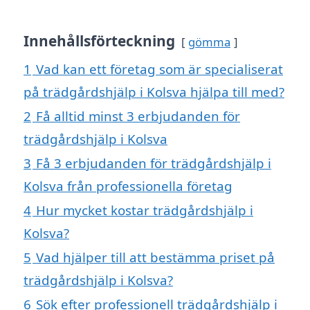
Innehållsförteckning
gömma
1
Vad kan ett företag som är specialiserat
på trädgårdshjälp i Kolsva hjälpa till med?
2
Få alltid minst 3 erbjudanden för
trädgårdshjälp i Kolsva
3
Få 3 erbjudanden för trädgårdshjälp i
Kolsva från professionella företag
4
Hur mycket kostar trädgårdshjälp i
Kolsva?
5
Vad hjälper till att bestämma priset på
trädgårdshjälp i Kolsva?
6
Sök efter professionell trädgårdshjälp i