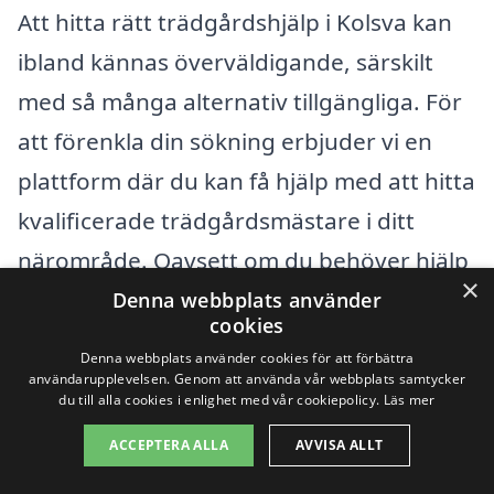
Att hitta rätt trädgårdshjälp i Kolsva kan
ibland kännas överväldigande, särskilt
med så många alternativ tillgängliga. För
att förenkla din sökning erbjuder vi en
plattform där du kan få hjälp med att hitta
kvalificerade trädgårdsmästare i ditt
närområde. Oavsett om du behöver hjälp
×
med gräsklippning, slyröjning eller
Denna webbplats använder
cookies
trädgårdsdesign kan vi hjälpa dig att få
Denna webbplats använder cookies för att förbättra
kontakt med professionella i Kolsva och
användarupplevelsen. Genom att använda vår webbplats samtycker
du till alla cookies i enlighet med vår cookiepolicy.
Läs mer
dess omgivningar.
ACCEPTERA ALLA
AVVISA ALLT
Några av de städer och byar som ligger