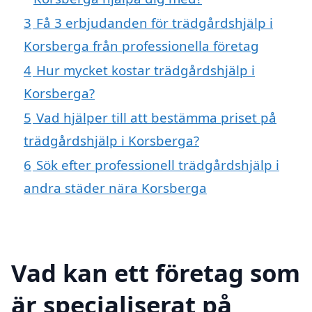
3
Få 3 erbjudanden för trädgårdshjälp i
Korsberga från professionella företag
4
Hur mycket kostar trädgårdshjälp i
Korsberga?
5
Vad hjälper till att bestämma priset på
trädgårdshjälp i Korsberga?
6
Sök efter professionell trädgårdshjälp i
andra städer nära Korsberga
Vad kan ett företag som
är specialiserat på