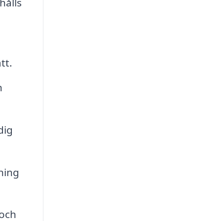
hålls
tt.
h
dig
sning
 och