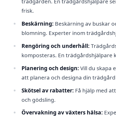
trädgården. En trädgårdshjälpare ser 
frisk.
Beskärning:
Beskärning av buskar och 
blomning. Experter inom trädgårdshjäl
Rengöring och underhåll:
Trädgårdsa
komposteras. En trädgårdshjälpare ka
Planering och design:
Vill du skapa 
att planera och designa din trädgård
Skötsel av rabatter:
Få hjälp med att 
och gödsling.
Övervakning av växters hälsa:
Expe