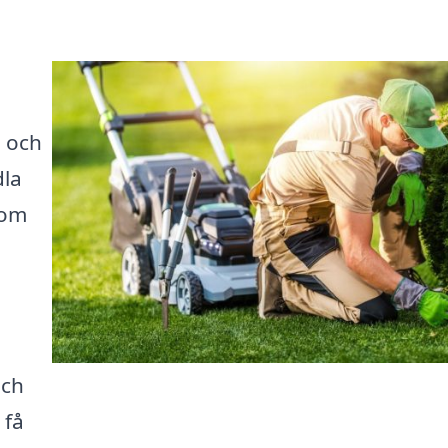
a och
dla
 om
och
 få