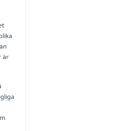
et
olika
kan
r är
å
gliga
om