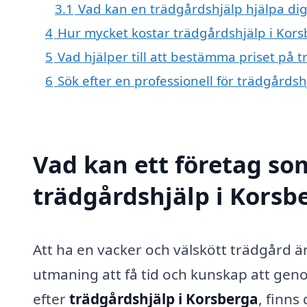
3.1
Vad kan en trädgårdshjälp hjälpa di
4
Hur mycket kostar trädgårdshjälp i Kor
5
Vad hjälper till att bestämma priset på 
6
Sök efter en professionell för trädgårds
Vad kan ett företag som
trädgårdshjälp i Korsbe
Att ha en vacker och välskött trädgård 
utmaning att få tid och kunskap att gen
efter
trädgårdshjälp i Korsberga
, finns