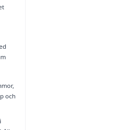
et
med
om
mmor,
yp och
i