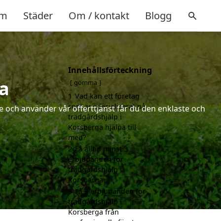
m
Städer
Om / kontakt
Blogg
Innehållsförteckning
a
gömma
1
Vad kan ett företag
som är specialiserat på
 och använder vår offerttjänst får du den enklaste och
trädgårdshjälp i
Korsberga hjälpa till
med?
2
Få alltid minst 3
erbjudanden för
trädgårdshjälp i
Korsberga
3
Få 3 erbjudanden för
trädgårdshjälp i
Korsberga från