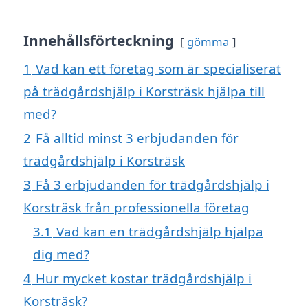
Innehållsförteckning
gömma
1
Vad kan ett företag som är specialiserat
på trädgårdshjälp i Korsträsk hjälpa till
med?
2
Få alltid minst 3 erbjudanden för
trädgårdshjälp i Korsträsk
3
Få 3 erbjudanden för trädgårdshjälp i
Korsträsk från professionella företag
3.1
Vad kan en trädgårdshjälp hjälpa
dig med?
4
Hur mycket kostar trädgårdshjälp i
Korsträsk?