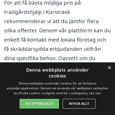
För att få bästa möjliga pris på
trädgårdshjälp i Korsträsk
rekommenderar vi att du jämför flera
olika offerter. Genom vår plattform kan du
enkelt få kontakt med lokala företag och
få skräddarsydda erbjudanden utifrån
dina specifika behov. Oavsett om du
×
behöver regelbundet underhåll eller en
Denna webbplats använder
cookies
engångsinsats, kan vi hjälpa dig att hitta
Denna webbplats använder cookies för att förbättra
rätt och prisvärd hjälp. Tack vare vår
användarupplevelsen. Genom att använda vår webbplats samtycker
du till alla cookies i enlighet med vår cookiepolicy.
Läs mer
användarvänliga plattform, blir det
enklare än någonsin att navigera i
ACCEPTERA ALLA
AVVISA ALLT
utbudet av trädgårdshjälp och hitta det