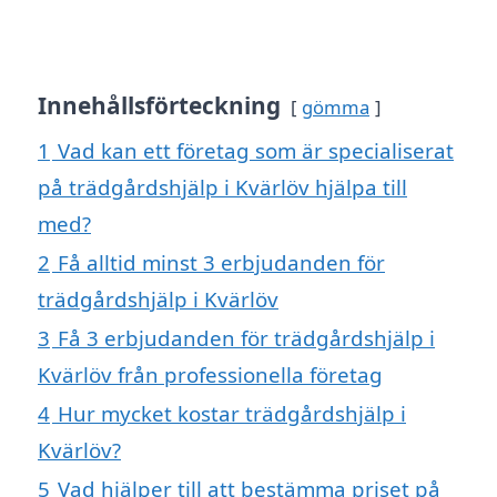
Innehållsförteckning
gömma
1
Vad kan ett företag som är specialiserat
på trädgårdshjälp i Kvärlöv hjälpa till
med?
2
Få alltid minst 3 erbjudanden för
trädgårdshjälp i Kvärlöv
3
Få 3 erbjudanden för trädgårdshjälp i
Kvärlöv från professionella företag
4
Hur mycket kostar trädgårdshjälp i
Kvärlöv?
5
Vad hjälper till att bestämma priset på