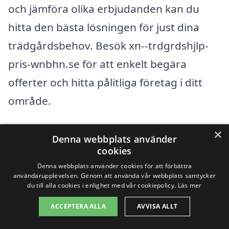
och jämföra olika erbjudanden kan du
hitta den bästa lösningen för just dina
trädgårdsbehov. Besök xn--trdgrdshjlp-
pris-wnbhn.se för att enkelt begära
offerter och hitta pålitliga företag i ditt
område.
×
Få 3 erbjudanden, gratis och utan
Denna webbplats använder
cookies
förpliktelser
Denna webbplats använder cookies för att förbättra
användarupplevelsen. Genom att använda vår webbplats samtycker
du till alla cookies i enlighet med vår cookiepolicy.
Läs mer
Sök efter en
ACCEPTERA ALLA
AVVISA ALLT