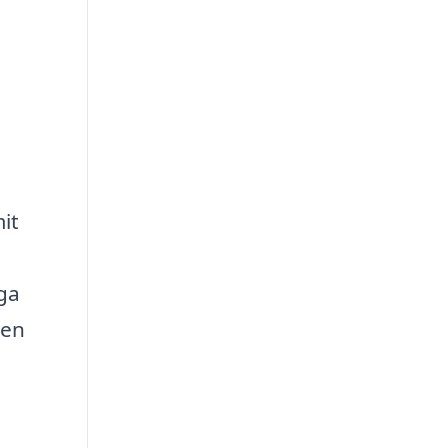
it
gga
 en