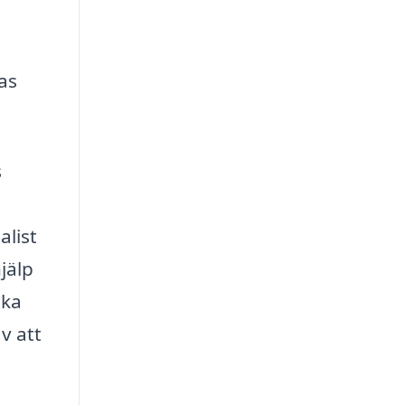
as
s
list
jälp
ska
v att