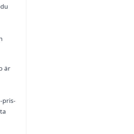
 du
h
o är
-pris-
tta