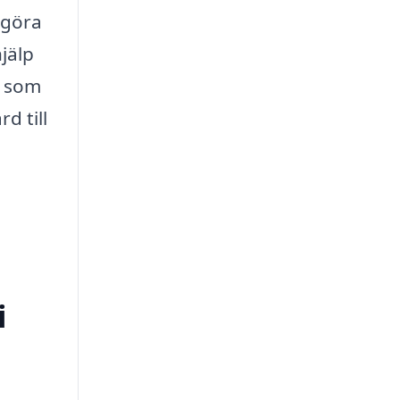
 göra
jälp
g som
d till
i