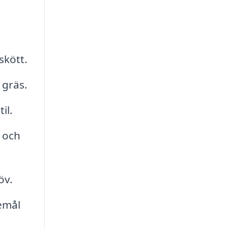
skött.
 gräs.
il.
t och
öv.
emål