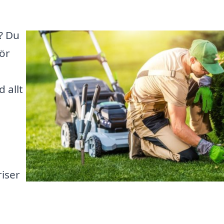
? Du
gör
 allt
iser