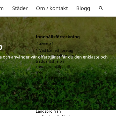
m
Städer
Om / kontakt
Blogg
Innehållsförteckning
o
gömma
1
Vad kan ett företag
som är specialiserat på
 och använder vår offerttjänst får du den enklaste och
trädgårdshjälp i
Landsbro hjälpa till
med?
2
Få alltid minst 3
erbjudanden för
trädgårdshjälp i
Landsbro
3
Få 3 erbjudanden för
trädgårdshjälp i
Landsbro från