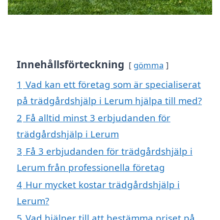
Innehållsförteckning
gömma
1
Vad kan ett företag som är specialiserat
på trädgårdshjälp i Lerum hjälpa till med?
2
Få alltid minst 3 erbjudanden för
trädgårdshjälp i Lerum
3
Få 3 erbjudanden för trädgårdshjälp i
Lerum från professionella företag
4
Hur mycket kostar trädgårdshjälp i
Lerum?
5
Vad hjälper till att bestämma priset på