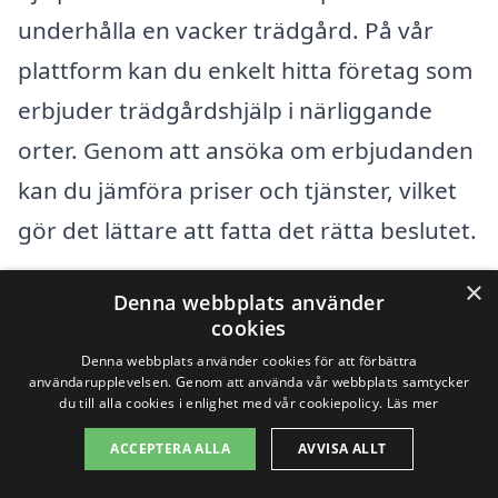
underhålla en vacker trädgård. På vår
plattform kan du enkelt hitta företag som
erbjuder trädgårdshjälp i närliggande
orter. Genom att ansöka om erbjudanden
kan du jämföra priser och tjänster, vilket
gör det lättare att fatta det rätta beslutet.
×
Det finns många professionella
Denna webbplats använder
cookies
trädgårdstjänster som är tillgängliga i
Denna webbplats använder cookies för att förbättra
områden runt Lerum. Här är några städer
användarupplevelsen. Genom att använda vår webbplats samtycker
du till alla cookies i enlighet med vår cookiepolicy.
Läs mer
där du kan hitta lokal trädgårdshjälp:
ACCEPTERA ALLA
AVVISA ALLT
Floda