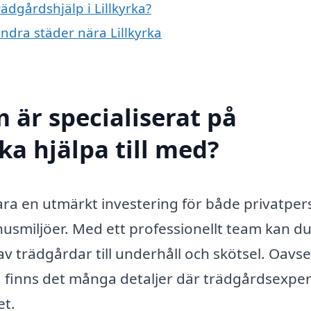
rädgårdshjälp i Lillkyrka?
andra städer nära Lillkyrka
 är specialiserat på
ka hjälpa till med?
 vara en utmärkt investering för både privatpe
husmiljöer. Med ett professionellt team kan du
av trädgårdar till underhåll och skötsel. Oavs
a, finns det många detaljer där trädgårdsexpe
et.