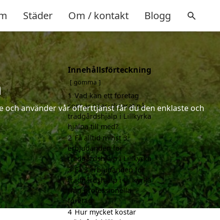
m
Städer
Om / kontakt
Blogg
Innehållsförteckning
a
gömma
1
Vad kan ett företag
som är specialiserat på
 och använder vår offerttjänst får du den enklaste och
trädgårdshjälp i Lillkyrka
hjälpa till med?
2
Få alltid minst 3
erbjudanden för
trädgårdshjälp i Lillkyrka
3
Få 3 erbjudanden för
trädgårdshjälp i Lillkyrka
från professionella
företag
4
Hur mycket kostar