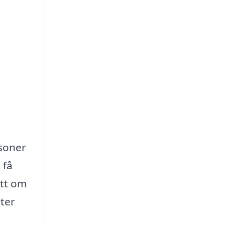
rsoner
 få
ett om
rter