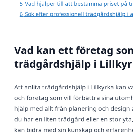
5
Vad hjälper till att bestämma priset på t
6
Sök efter professionell trädgårdshjälp i 
Vad kan ett företag som
trädgårdshjälp i Lillkyr
Att anlita trädgårdshjälp i Lillkyrka kan
och företag som vill förbättra sina utom
hjälp med allt från planering och design 
du har en liten trädgård eller en stor yt
kan bidra med sin kunskap och erfarenh