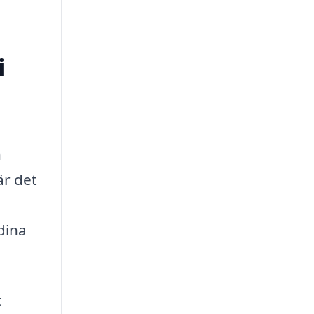
i
n
är det
dina
t