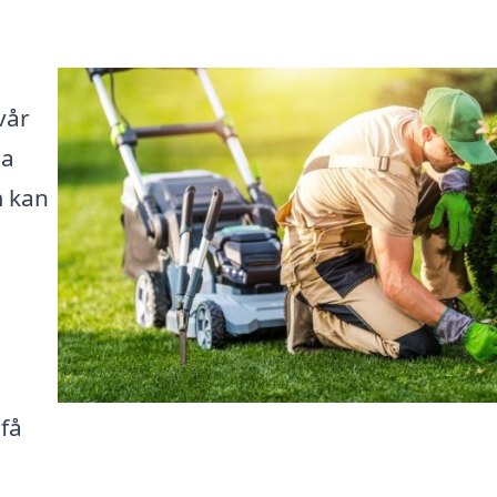
vår
ta
m kan
 få