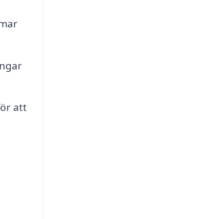
omar
ingar
ör att