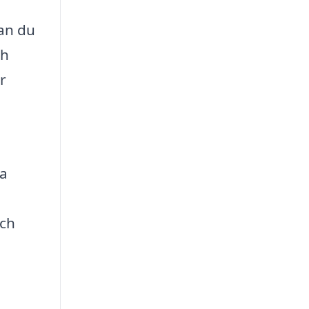
tan du
ch
r
na
och