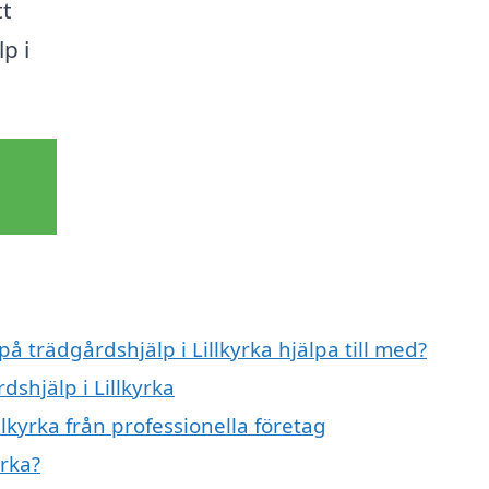
tt
p i
på trädgårdshjälp i Lillkyrka hjälpa till med?
dshjälp i Lillkyrka
lkyrka från professionella företag
yrka?