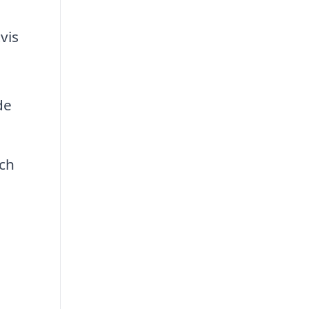
vis
de
och