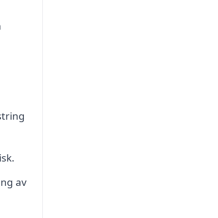
m
string
sk.
ing av