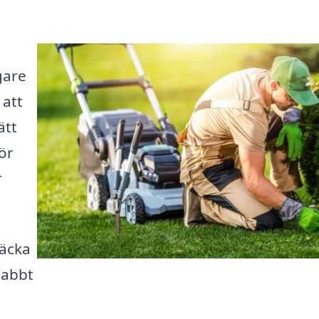
gare
 att
ätt
ör
r
täcka
nabbt