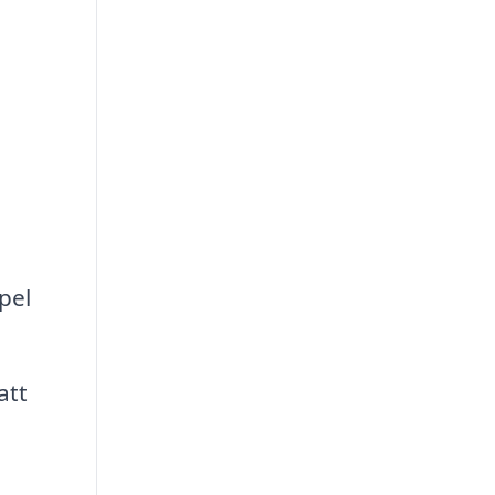
a
pel
att