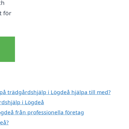
ch
t för
 på trädgårdshjälp i Lögdeå hjälpa till med?
rdshjälp i Lögdeå
ögdeå från professionella företag
deå?