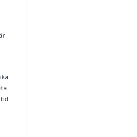
är
ika
eta
tid