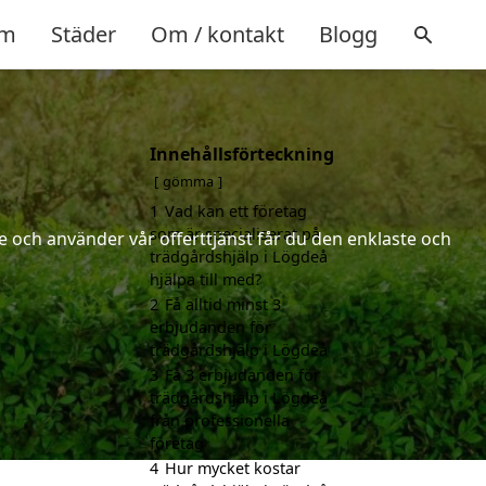
m
Städer
Om / kontakt
Blogg
Innehållsförteckning
gömma
1
Vad kan ett företag
som är specialiserat på
 och använder vår offerttjänst får du den enklaste och
trädgårdshjälp i Lögdeå
hjälpa till med?
2
Få alltid minst 3
erbjudanden för
trädgårdshjälp i Lögdeå
3
Få 3 erbjudanden för
trädgårdshjälp i Lögdeå
från professionella
företag
4
Hur mycket kostar