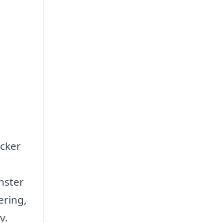
acker
nster
ering,
v.