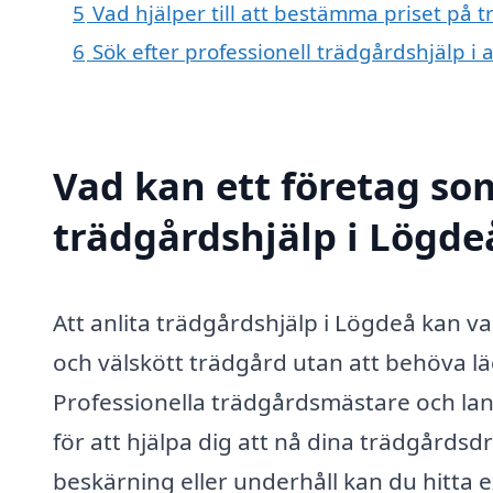
5
Vad hjälper till att bestämma priset på 
6
Sök efter professionell trädgårdshjälp i
Vad kan ett företag som
trädgårdshjälp i Lögdeå
Att anlita trädgårdshjälp i Lögdeå kan va
och välskött trädgård utan att behöva läg
Professionella trädgårdsmästare och la
för att hjälpa dig att nå dina trädgårds
beskärning eller underhåll kan du hitta e