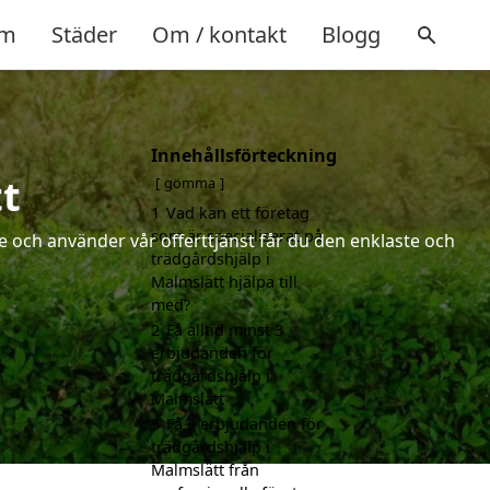
m
Städer
Om / kontakt
Blogg
Innehållsförteckning
t
gömma
1
Vad kan ett företag
som är specialiserat på
 och använder vår offerttjänst får du den enklaste och
trädgårdshjälp i
Malmslätt hjälpa till
med?
2
Få alltid minst 3
erbjudanden för
trädgårdshjälp i
Malmslätt
3
Få 3 erbjudanden för
trädgårdshjälp i
Malmslätt från