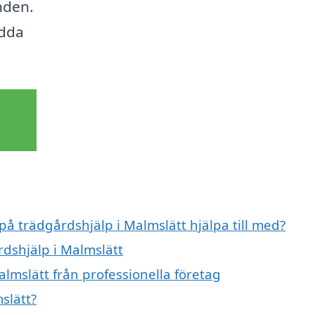
nden.
ydda
på trädgårdshjälp i Malmslätt hjälpa till med?
rdshjälp i Malmslätt
lmslätt från professionella företag
slätt?