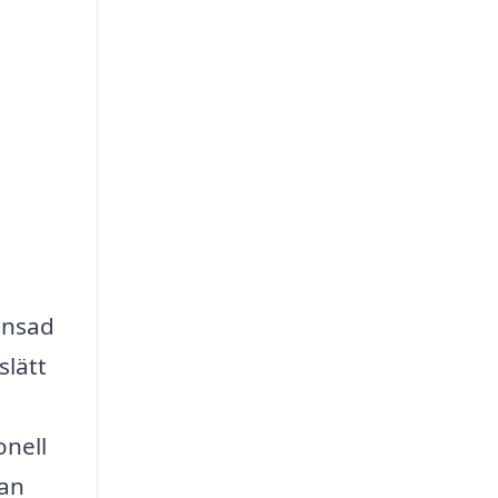
änsad
slätt
onell
kan