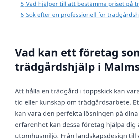
5
Vad hjälper till att bestämma priset på 
6
Sök efter en professionell för trädgårds
Vad kan ett företag som
trädgårdshjälp i Malmsl
Att hålla en trädgård i toppskick kan va
tid eller kunskap om trädgårdsarbete. Et
kan vara den perfekta lösningen på dina
erfarenhet kan dessa företag hjälpa dig 
utomhusmiljö. Från landskapsdesign till 