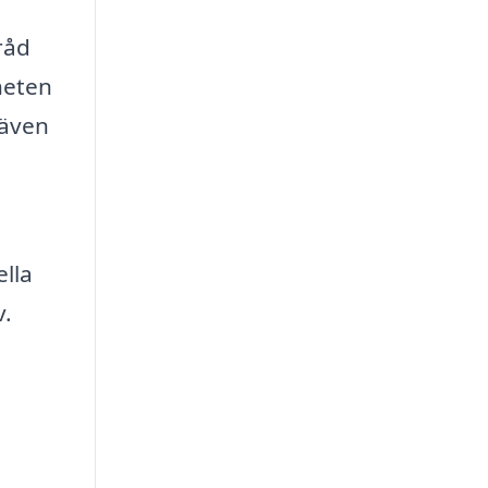
råd
heten
 även
ella
v.