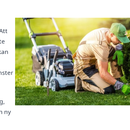
Att
te
kan
nster
g,
n ny