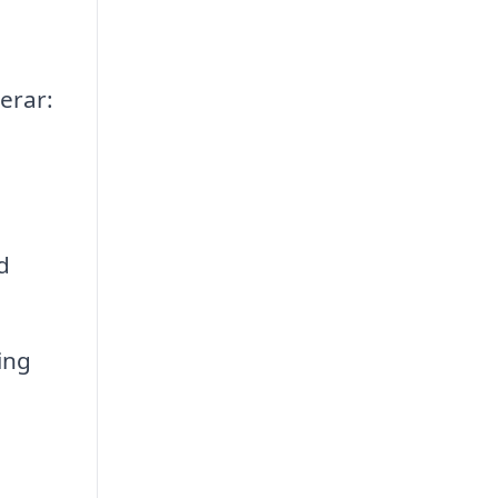
erar:
d
ing