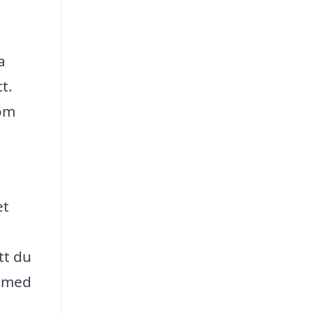
a
t.
 om
et
tt du
p med