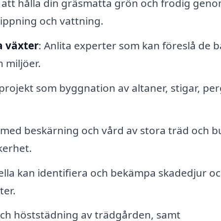
 att hålla din gräsmatta grön och frodig geno
lippning och vattning.
a växter
: Anlita experter som kan föreslå de b
 miljöer.
projekt som byggnation av altaner, stigar, pe
p med beskärning och vård av stora träd och b
kerhet.
ella kan identifiera och bekämpa skadedjur o
ter.
 och höststädning av trädgården, samt