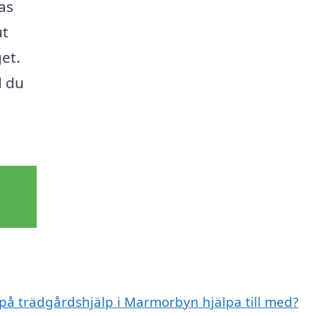
as
ut
et.
d du
 på trädgårdshjälp i Marmorbyn hjälpa till med?