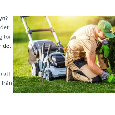
yn?
 det
g för
m det
i
n att
 från