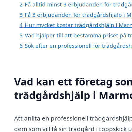
2
Få alltid minst 3 erbjudanden för trädg
3
Få 3 erbjudanden för trädgårdshjälp i M
4
Hur mycket kostar trädgårdshjälp i Ma
5
Vad hjälper till att bestämma priset på
6
Sök efter en professionell för trädgård
Vad kan ett företag som
trädgårdshjälp i Marmo
Att anlita en professionell trädgårdshjäl
dem som vill få sin trädgård i toppskick 