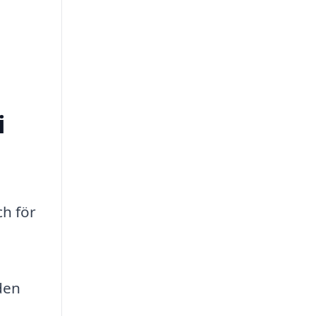
i
ch för
den