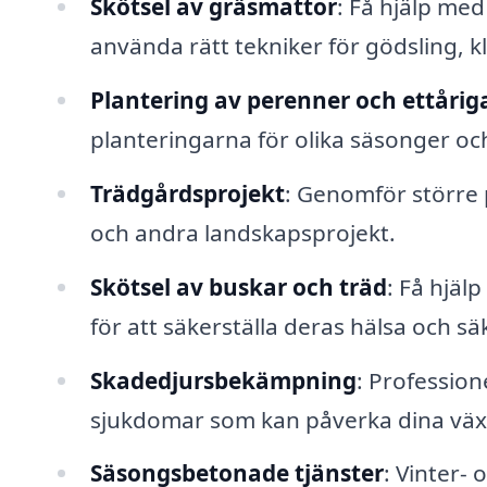
Skötsel av gräsmattor
: Få hjälp med
använda rätt tekniker för gödsling, k
Plantering av perenner och ettårig
planteringarna för olika säsonger och
Trädgårdsprojekt
: Genomför större 
och andra landskapsprojekt.
Skötsel av buskar och träd
: Få hjäl
för att säkerställa deras hälsa och sä
Skadedjursbekämpning
: Profession
sjukdomar som kan påverka dina väx
Säsongsbetonade tjänster
: Vinter-