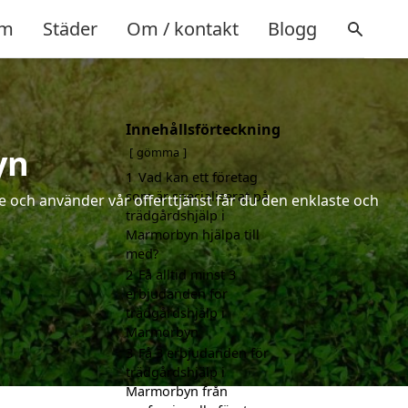
m
Städer
Om / kontakt
Blogg
Innehållsförteckning
yn
gömma
1
Vad kan ett företag
som är specialiserat på
 och använder vår offerttjänst får du den enklaste och
trädgårdshjälp i
Marmorbyn hjälpa till
med?
2
Få alltid minst 3
erbjudanden för
trädgårdshjälp i
Marmorbyn
3
Få 3 erbjudanden för
trädgårdshjälp i
Marmorbyn från