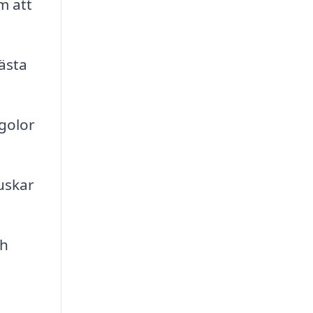
m att
ästa
rgolor
uskar
ch