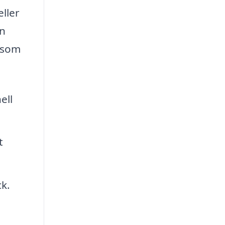
eller
an
a som
ell
t
ck.