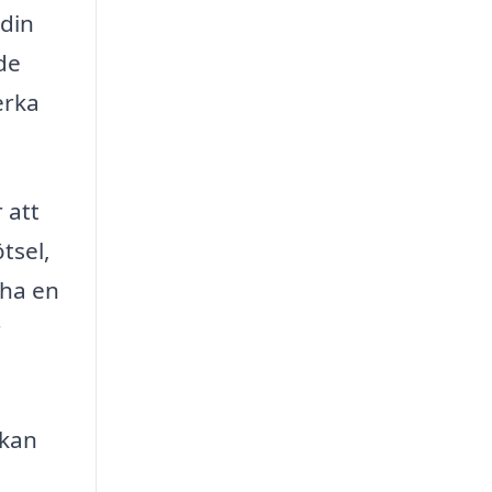
 din
de
erka
 att
tsel,
 ha en
r
 kan