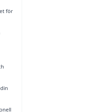
et för
h
ch
 din
onell