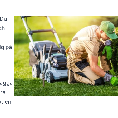
 Du
ch
ig på
nlägga
era
ot en