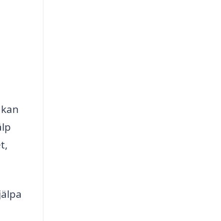
 kan
älp
t,
jälpa