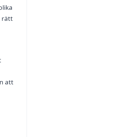
olika
 rätt
t
n att