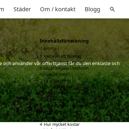
m
Städer
Om / kontakt
Blogg
Innehållsförteckning
gömma
1
Vad kan ett företag
som är specialiserat på
 och använder vår offerttjänst får du den enklaste och
trädgårdshjälp i Moholm
hjälpa till med?
2
Få alltid minst 3
erbjudanden för
trädgårdshjälp i Moholm
3
Få 3 erbjudanden för
trädgårdshjälp i Moholm
från professionella
företag
4
Hur mycket kostar