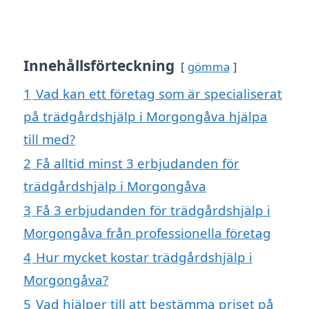
Innehållsförteckning
gömma
1
Vad kan ett företag som är specialiserat
på trädgårdshjälp i Morgongåva hjälpa
till med?
2
Få alltid minst 3 erbjudanden för
trädgårdshjälp i Morgongåva
3
Få 3 erbjudanden för trädgårdshjälp i
Morgongåva från professionella företag
4
Hur mycket kostar trädgårdshjälp i
Morgongåva?
5
Vad hjälper till att bestämma priset på