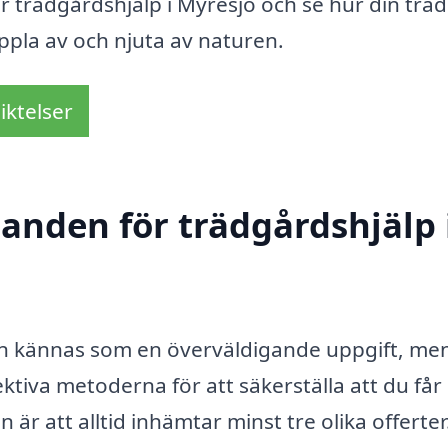
er trädgårdshjälp i Myresjö och se hur din trä
oppla av och njuta av naturen.
iktelser
danden för trädgårdshjälp 
 kan kännas som en överväldigande uppgift, me
ktiva metoderna för att säkerställa att du får
är att alltid inhämtar minst tre olika offerter