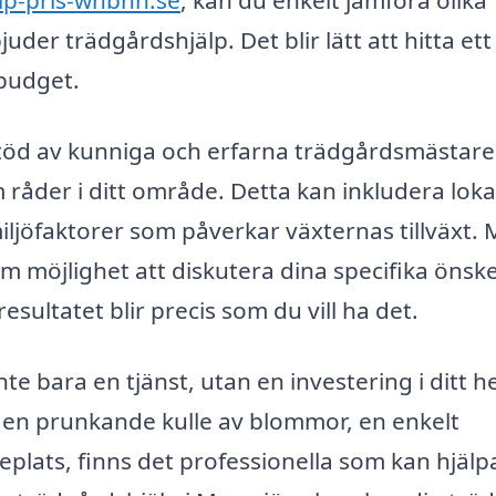
lp-pris-wnbhn.se
, kan du enkelt jämföra olika
der trädgårdshjälp. Det blir lätt att hitta ett
 budget.
r stöd av kunniga och erfarna trädgårdsmästar
m råder i ditt område. Detta kan inkludera loka
iljöfaktorer som påverkar växternas tillväxt.
m möjlighet att diskutera dina specifika önsk
resultatet blir precis som du vill ha det.
te bara en tjänst, utan en investering i ditt 
ha en prunkande kulle av blommor, en enkelt
eplats, finns det professionella som kan hjälp