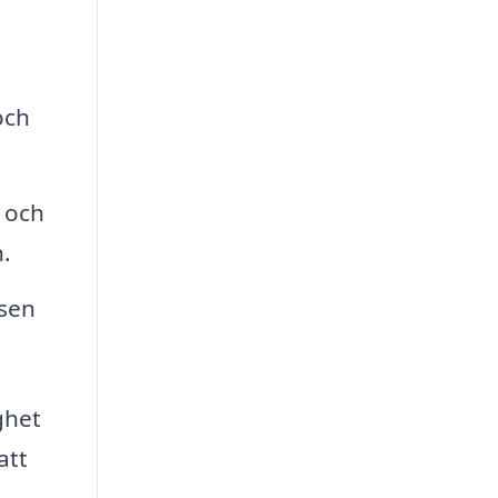
och
 och
.
sen
ghet
att