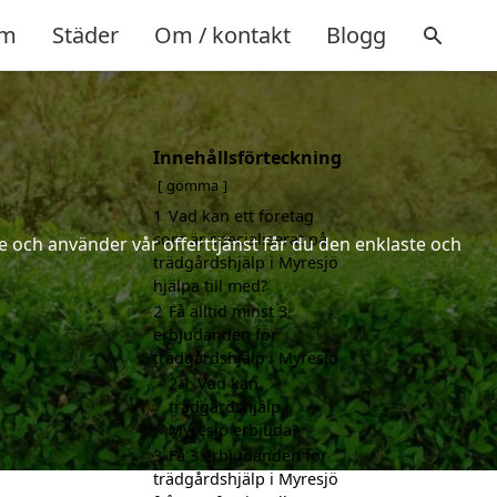
m
Städer
Om / kontakt
Blogg
Innehållsförteckning
gömma
1
Vad kan ett företag
som är specialiserat på
 och använder vår offerttjänst får du den enklaste och
trädgårdshjälp i Myresjö
hjälpa till med?
2
Få alltid minst 3
erbjudanden för
trädgårdshjälp i Myresjö
2.1
Vad kan
trädgårdshjälp i
Myresjö erbjuda?
3
Få 3 erbjudanden för
trädgårdshjälp i Myresjö