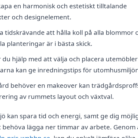
apa en harmonisk och estetiskt tilltalande
xter och designelement.
 tidskrävande att hålla koll på alla blommor 
la planteringar är i bästa skick.
du hjälp med att välja och placera utemöbler
rna kan ge inredningstips för utomhusmiljön
ård behöver en makeover kan trädgårdsproff
ering av rummets layout och växtval.
sjö kan spara tid och energi, samt ge dig möjli
att behöva lägga ner timmar av arbete. Genom 