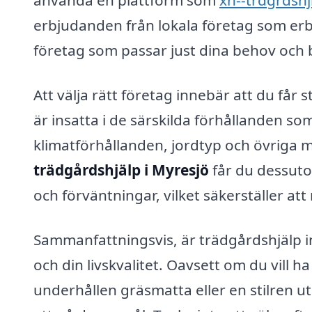
använda en plattform som
xn--trdgrdshj
erbjudanden från lokala företag som erbju
företag som passar just dina behov och
Att välja rätt företag innebär att du få
är insatta i de särskilda förhållanden so
klimatförhållanden, jordtyp och övriga m
trädgårdshjälp i Myresjö
får du dessuto
och förväntningar, vilket säkerställer att 
Sammanfattningsvis, är trädgårdshjälp in
och din livskvalitet. Oavsett om du vill 
underhållen gräsmatta eller en stilren ut