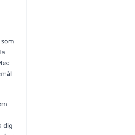
e som
la
 Med
emål
hem
a dig