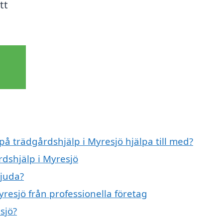
tt
på trädgårdshjälp i Myresjö hjälpa till med?
rdshjälp i Myresjö
bjuda?
resjö från professionella företag
sjö?