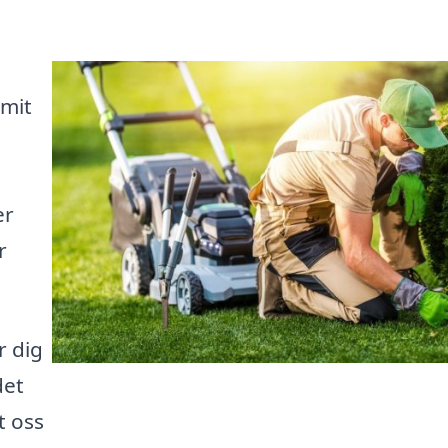
mmit
er
r
r dig
det
t oss