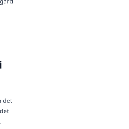
dgård
i
n det
 det
.