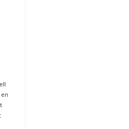
ell
 en
t
t