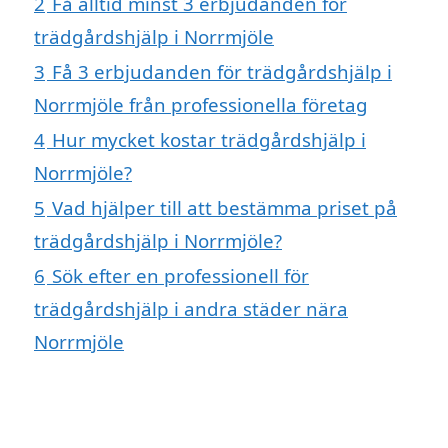
2
Få alltid minst 3 erbjudanden för
trädgårdshjälp i Norrmjöle
3
Få 3 erbjudanden för trädgårdshjälp i
Norrmjöle från professionella företag
4
Hur mycket kostar trädgårdshjälp i
Norrmjöle?
5
Vad hjälper till att bestämma priset på
trädgårdshjälp i Norrmjöle?
6
Sök efter en professionell för
trädgårdshjälp i andra städer nära
Norrmjöle