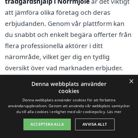
trädgårdshjälp i Norrmjöle
är det viktigt
att jämföra olika företag och deras
erbjudanden. Genom vår plattform kan
du snabbt och enkelt begära offerter från
flera professionella aktörer i ditt
närområde, vilket ger dig en tydlig
översikt över vad marknaden erbjuder.
Att få flera offerter gör det också lättare
×
Denna webbplats använder
att hitta det bästa alternativet som passar
cookies
både din budget och dina behov.
Denna webbplats använder cookies för att förbättra
användarupplevelsen. Genom att använda vår webbplats samtycker
du till alla cookies i enlighet med vår cookiepolicy.
Läs mer
Sammanfattningsvis bör du tänka på flera
ACCEPTERA ALLA
AVVISA ALLT
faktorer när du söker
trädgårdshjälp i