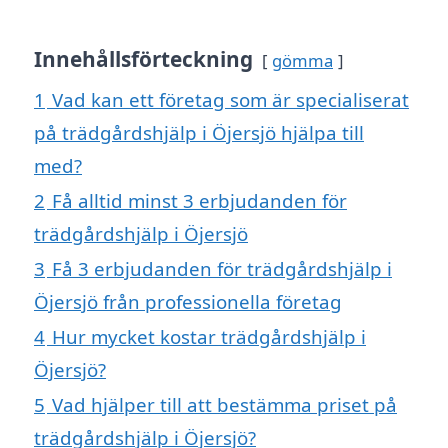
Innehållsförteckning
gömma
1
Vad kan ett företag som är specialiserat
på trädgårdshjälp i Öjersjö hjälpa till
med?
2
Få alltid minst 3 erbjudanden för
trädgårdshjälp i Öjersjö
3
Få 3 erbjudanden för trädgårdshjälp i
Öjersjö från professionella företag
4
Hur mycket kostar trädgårdshjälp i
Öjersjö?
5
Vad hjälper till att bestämma priset på
trädgårdshjälp i Öjersjö?