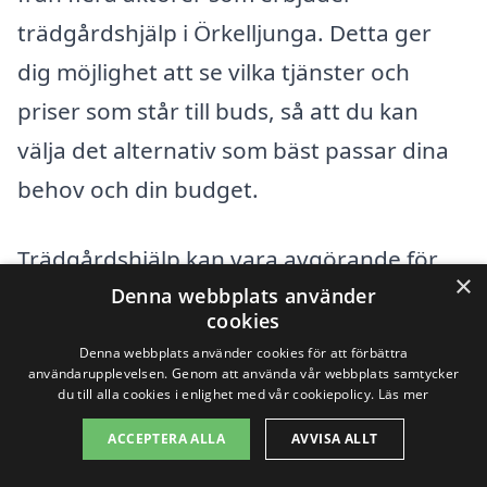
trädgårdshjälp i Örkelljunga. Detta ger
dig möjlighet att se vilka tjänster och
priser som står till buds, så att du kan
välja det alternativ som bäst passar dina
behov och din budget.
Trädgårdshjälp kan vara avgörande för
×
Denna webbplats använder
att skapa och underhålla en vacker
cookies
utomhusmiljö. Oavsett om du behöver
Denna webbplats använder cookies för att förbättra
hjälp med plantering, beskärning,
användarupplevelsen. Genom att använda vår webbplats samtycker
du till alla cookies i enlighet med vår cookiepolicy.
Läs mer
gräsklippning eller annan
ACCEPTERA ALLA
AVVISA ALLT
trädgårdskonsultation, finns det