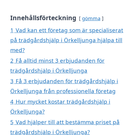
Innehållsförteckning
gömma
1
Vad kan ett företag som är specialiserat
på trädgårdshjälp i Örkelljunga hjälpa till
med?
2
Få alltid minst 3 erbjudanden för
trädgårdshjälp i Örkelljunga
3
Få 3 erbjudanden för trädgårdshjälp i
Örkelljunga från professionella företag
4
Hur mycket kostar trädgårdshjälp i
Örkelljunga?
5
Vad hjälper till att bestämma priset på
trädgårdshjälp i Örkelljunga?