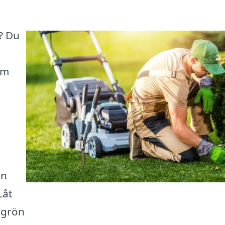
? Du
äm
in
Låt
n grön