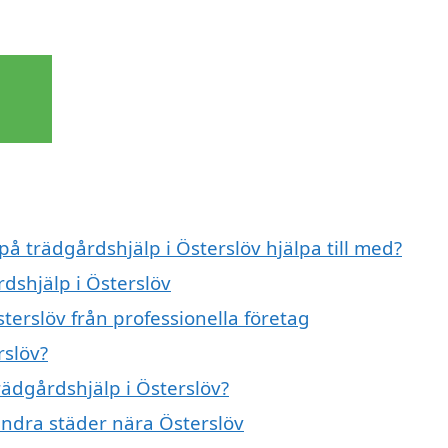
på trädgårdshjälp i Österslöv hjälpa till med?
rdshjälp i Österslöv
terslöv från professionella företag
rslöv?
rädgårdshjälp i Österslöv?
 andra städer nära Österslöv