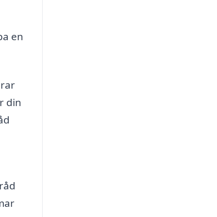
pa en
rar
r din
råd
 råd
mar