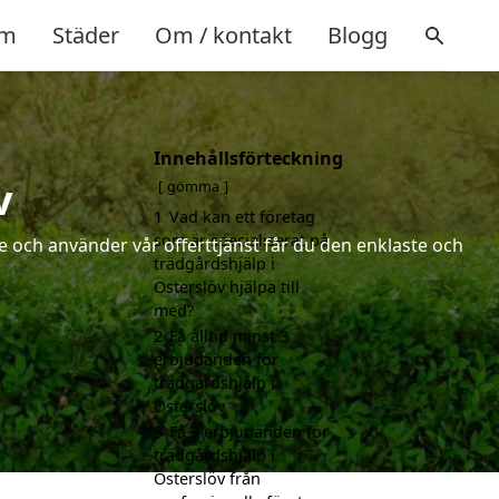
m
Städer
Om / kontakt
Blogg
Innehållsförteckning
v
gömma
1
Vad kan ett företag
som är specialiserat på
 och använder vår offerttjänst får du den enklaste och
trädgårdshjälp i
Österslöv hjälpa till
med?
2
Få alltid minst 3
erbjudanden för
trädgårdshjälp i
Österslöv
3
Få 3 erbjudanden för
trädgårdshjälp i
Österslöv från