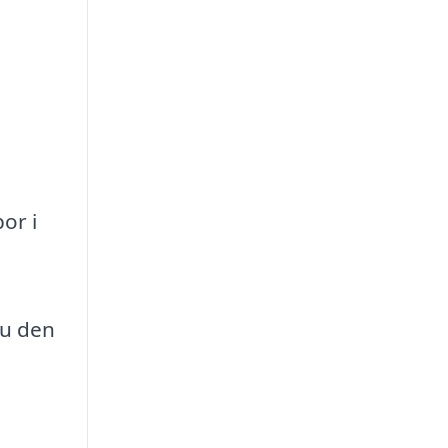
or i
du den