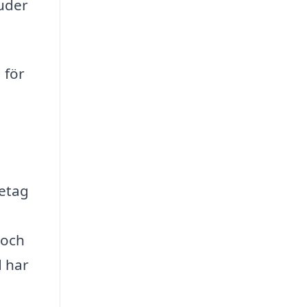
juder
 för
retag
 och
d har