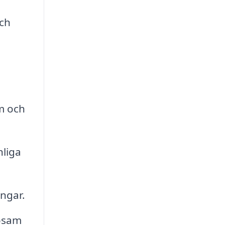
och
rm och
nliga
ngar.
osam