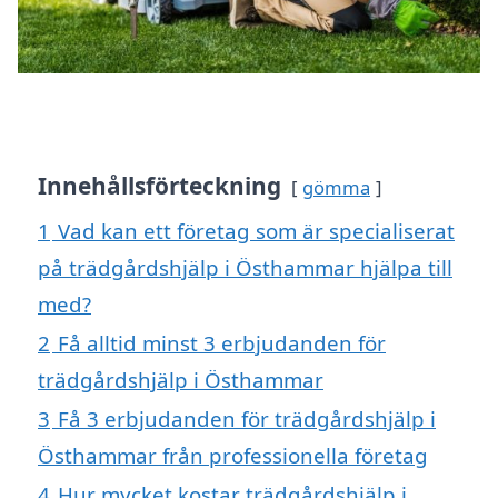
Innehållsförteckning
gömma
1
Vad kan ett företag som är specialiserat
på trädgårdshjälp i Östhammar hjälpa till
med?
2
Få alltid minst 3 erbjudanden för
trädgårdshjälp i Östhammar
3
Få 3 erbjudanden för trädgårdshjälp i
Östhammar från professionella företag
4
Hur mycket kostar trädgårdshjälp i