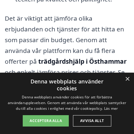
Det är viktigt att jämföra olika
erbjudanden och tjänster för att hitta en
som passar din budget. Genom att
använda vår plattform kan du få flera
offerter på
trädgårdshjälp i Östhammar
och enkelt jämföra priser och tjänster. Se
×
Denna webbplats använder
till att specificera dina behov noggrant så
cookies
att du får rätt offerter som speglar det
Denna webbplats använder cookies för att förbättra
arbete som verkligen behövs. Det kan
användarupplevelsen. Genom att använda vår webbplats samtycker
du till alla cookies i enlighet med vår cookiepolicy.
Läs mer
också vara fördelaktigt att läsa
ACCEPTERA ALLA
AVVISA ALLT
recensioner och rekommendationer från