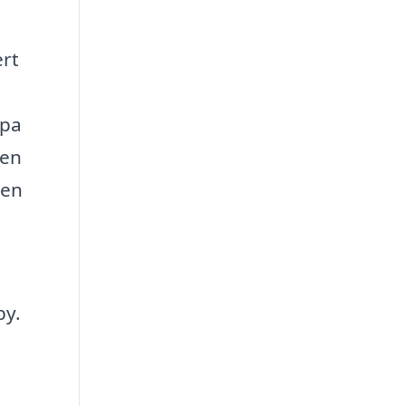
ert
lpa
 en
 en
by.