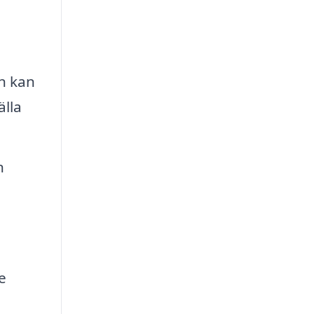
n kan
älla
n
e