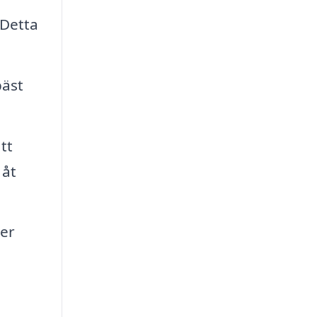
 Detta
bäst
tt
 åt
ler