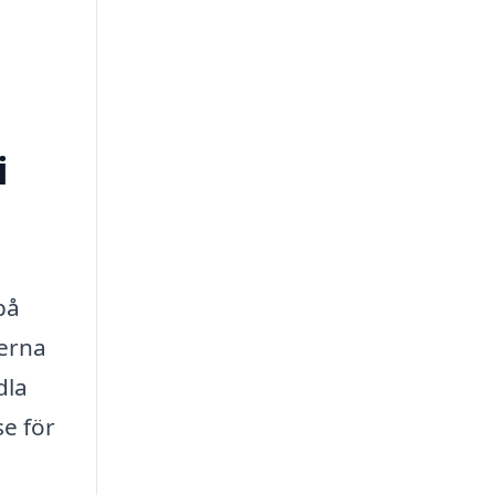
i
på
derna
dla
se för