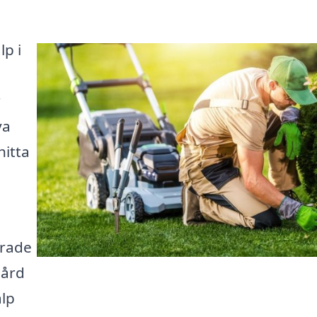
lp i
r
ya
hitta
erade
gård
älp