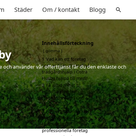
m
Städer
Om / kontakt
Blogg
Innehållsförteckning
by
gömma
1
Vad kan ett företag
som är specialiserat på
 och använder vår offerttjänst får du den enklaste och
trädgårdshjälp i Östra
Husby hjälpa till med?
2
Få alltid minst 3
erbjudanden för
trädgårdshjälp i Östra
Husby
3
Få 3 erbjudanden för
trädgårdshjälp i Östra
Husby från
professionella företag