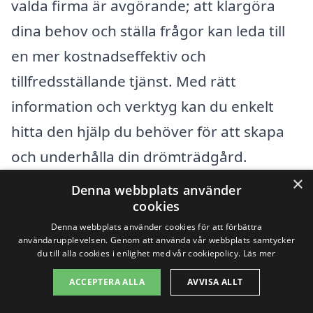
valda firma är avgörande; att klargöra
dina behov och ställa frågor kan leda till
en mer kostnadseffektiv och
tillfredsställande tjänst. Med rätt
information och verktyg kan du enkelt
hitta den hjälp du behöver för att skapa
och underhålla din drömträdgård.
×
Denna webbplats använder
Få 3 erbjudanden, gratis och utan
cookies
Denna webbplats använder cookies för att förbättra
förpliktelser
användarupplevelsen. Genom att använda vår webbplats samtycker
du till alla cookies i enlighet med vår cookiepolicy.
Läs mer
ACCEPTERA ALLA
AVVISA ALLT
Sök efter professionell