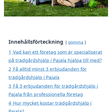
Innehållsförteckning
gömma
1
Vad kan ett företag som är specialiserat
på trädgårdshjälp i Pajala hjälpa till med?
2
Få alltid minst 3 erbjudanden för
trädgårdshjälp i Pajala
3
Få 3 erbjudanden för trädgårdshjälp i
Pajala från professionella företag
4
Hur mycket kostar trädgårdshjälp i
Pajala?