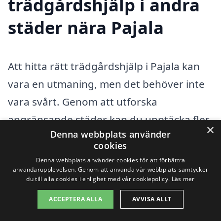
trädgårdshjälp i andra
städer nära Pajala
Att hitta rätt trädgårdshjälp i Pajala kan
vara en utmaning, men det behöver inte
vara svårt. Genom att utforska
angränsande städer kan du upptäcka fler
×
Denna webbplats använder
alternativ och möjlighet till bättre priser
cookies
och tjänster. Det finns flera företag som
Denna webbplats använder cookies för att förbättra
användarupplevelsen. Genom att använda vår webbplats samtycker
erbjuder trädgårdshjälp i området, och
du till alla cookies i enlighet med vår cookiepolicy.
Läs mer
många av dem betjänar även närliggande
ACCEPTERA ALLA
AVVISA ALLT
städer.