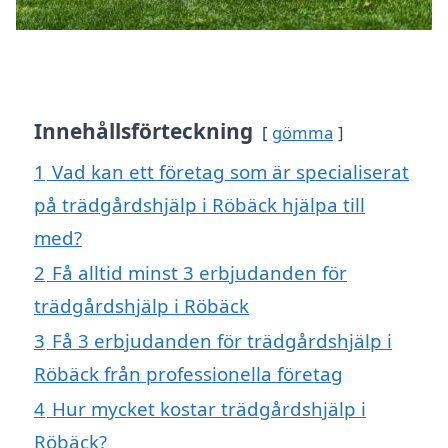
Innehållsförteckning
gömma
1
Vad kan ett företag som är specialiserat
på trädgårdshjälp i Röbäck hjälpa till
med?
2
Få alltid minst 3 erbjudanden för
trädgårdshjälp i Röbäck
3
Få 3 erbjudanden för trädgårdshjälp i
Röbäck från professionella företag
4
Hur mycket kostar trädgårdshjälp i
Röbäck?