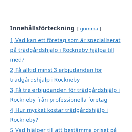
Innehållsförteckning
gömma
1
Vad kan ett företag som är specialiserat
på trädgårdshjälp i Rockneby hjälpa till
med?
2
Få alltid minst 3 erbjudanden för
trädgårdshjälp i Rockneby
3
Få tre erbjudanden för trädgårdshjälp i
Rockneby från professionella företag
4
Hur mycket kostar trädgårdshjälp i
Rockneby?
5
Vad hjälper till att bestämma priset på