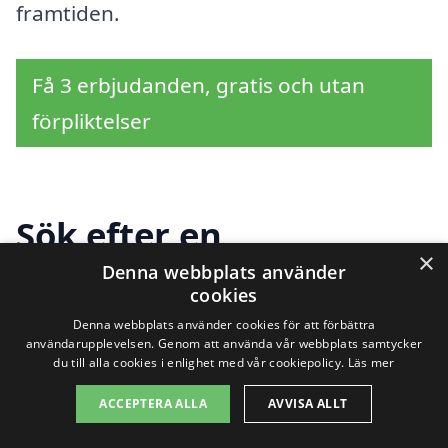
framtiden.
Få 3 erbjudanden, gratis och utan
förpliktelser
Sök efter en
×
professionell för
Denna webbplats använder
cookies
trädgårdshjälp i andra
Denna webbplats använder cookies för att förbättra
användarupplevelsen. Genom att använda vår webbplats samtycker
städer nära Rockneby
du till alla cookies i enlighet med vår cookiepolicy.
Läs mer
ACCEPTERA ALLA
AVVISA ALLT