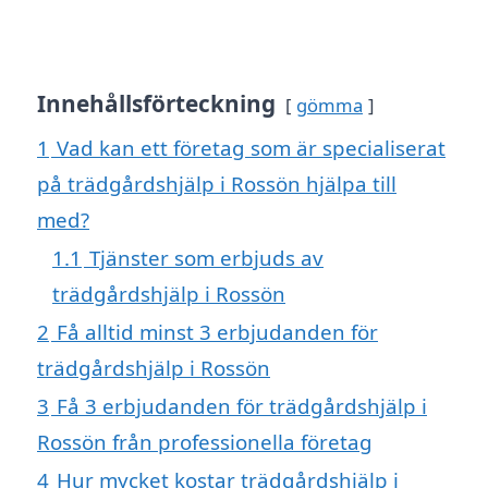
Innehållsförteckning
gömma
1
Vad kan ett företag som är specialiserat
på trädgårdshjälp i Rossön hjälpa till
med?
1.1
Tjänster som erbjuds av
trädgårdshjälp i Rossön
2
Få alltid minst 3 erbjudanden för
trädgårdshjälp i Rossön
3
Få 3 erbjudanden för trädgårdshjälp i
Rossön från professionella företag
4
Hur mycket kostar trädgårdshjälp i