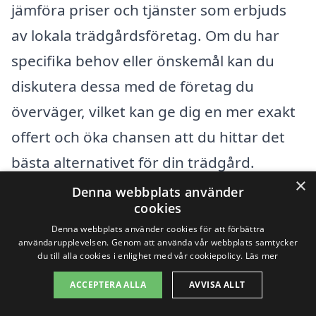
jämföra priser och tjänster som erbjuds
av lokala trädgårdsföretag. Om du har
specifika behov eller önskemål kan du
diskutera dessa med de företag du
överväger, vilket kan ge dig en mer exakt
offert och öka chansen att du hittar det
bästa alternativet för din trädgård.
×
Denna webbplats använder
cookies
Få 3 erbjudanden, gratis och utan
Denna webbplats använder cookies för att förbättra
förpliktelser
användarupplevelsen. Genom att använda vår webbplats samtycker
du till alla cookies i enlighet med vår cookiepolicy.
Läs mer
ACCEPTERA ALLA
AVVISA ALLT