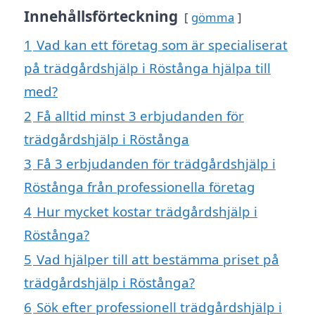
Innehållsförteckning
gömma
1
Vad kan ett företag som är specialiserat
på trädgårdshjälp i Röstånga hjälpa till
med?
2
Få alltid minst 3 erbjudanden för
trädgårdshjälp i Röstånga
3
Få 3 erbjudanden för trädgårdshjälp i
Röstånga från professionella företag
4
Hur mycket kostar trädgårdshjälp i
Röstånga?
5
Vad hjälper till att bestämma priset på
trädgårdshjälp i Röstånga?
6
Sök efter professionell trädgårdshjälp i